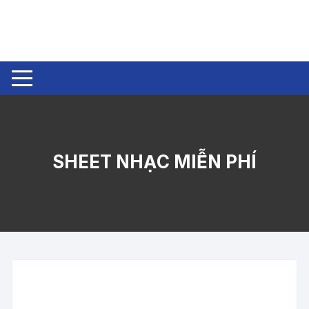
Chuyển
tới
nội
dung
SHEET NHẠC MIỄN PHÍ