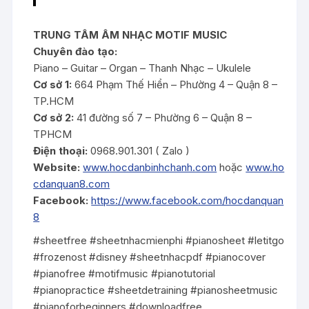
TRUNG TÂM ÂM NHẠC MOTIF MUSIC
Chuyên đào tạo:
Piano – Guitar – Organ – Thanh Nhạc – Ukulele
Cơ sở 1:
664 Phạm Thế Hiển – Phường 4 – Quận 8 –
TP.HCM
Cơ sở 2:
41 đường số 7 – Phường 6 – Quận 8 –
TPHCM
Điện thoại:
0968.901.301 ( Zalo )
Website:
www.hocdanbinhchanh.com
hoặc
www.ho
cdanquan8.com
Facebook:
https://www.facebook.com/hocdanquan
8
#sheetfree #sheetnhacmienphi #pianosheet #letitgo
#frozenost #disney #sheetnhacpdf #pianocover
#pianofree #motifmusic #pianotutorial
#pianopractice #sheetdetraining #pianosheetmusic
#pianoforbeginners #downloadfree