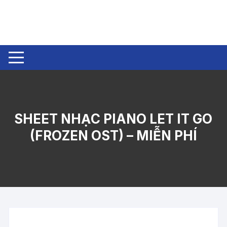
Chuyển
tới
nội
dung
SHEET NHẠC PIANO LET IT GO
(FROZEN OST) – MIỄN PHÍ