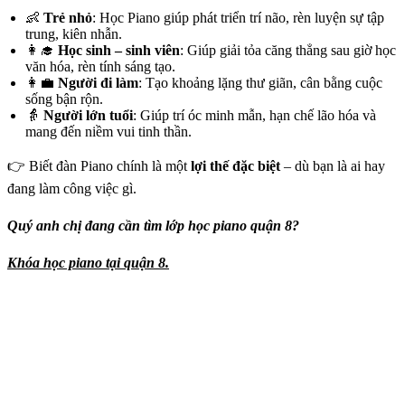
👶
Trẻ nhỏ
: Học Piano giúp phát triển trí não, rèn luyện sự tập
trung, kiên nhẫn.
👩‍🎓
Học sinh – sinh viên
: Giúp giải tỏa căng thẳng sau giờ học
văn hóa, rèn tính sáng tạo.
👩‍💼
Người đi làm
: Tạo khoảng lặng thư giãn, cân bằng cuộc
sống bận rộn.
👵
Người lớn tuổi
: Giúp trí óc minh mẫn, hạn chế lão hóa và
mang đến niềm vui tinh thần.
👉 Biết đàn Piano chính là một
lợi thế đặc biệt
– dù bạn là ai hay
đang làm công việc gì.
Quý anh chị đang cần tìm lớp học piano quận 8?
Khóa học piano tại quận 8.