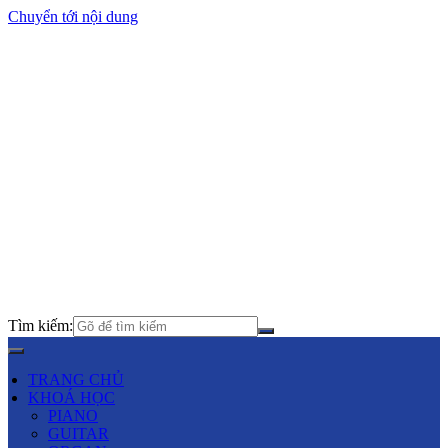
Chuyển tới nội dung
Tìm kiếm:
TRANG CHỦ
KHOÁ HỌC
PIANO
GUITAR