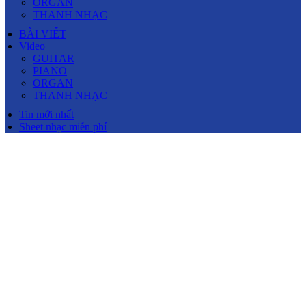
ORGAN
THANH NHẠC
BÀI VIẾT
Video
GUITAR
PIANO
ORGAN
THANH NHẠC
Tin mới nhất
Sheet nhạc miễn phí