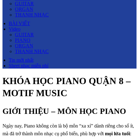
GUITAR
ORGAN
THANH NHẠC
BÀI VIẾT
Video
GUITAR
PIANO
ORGAN
THANH NHẠC
Tin mới nhất
Sheet nhạc miễn phí
KHÓA HỌC PIANO QUẬN 8 –
MOTIF MUSIC
GIỚI THIỆU – MÔN HỌC PIANO
Ngày nay, Piano không còn là bộ môn “xa xỉ” dành riêng cho số ít,
mà đã trở thành môn nhạc cụ phổ biến, phù hợp với
mọi lứa tuổi
: