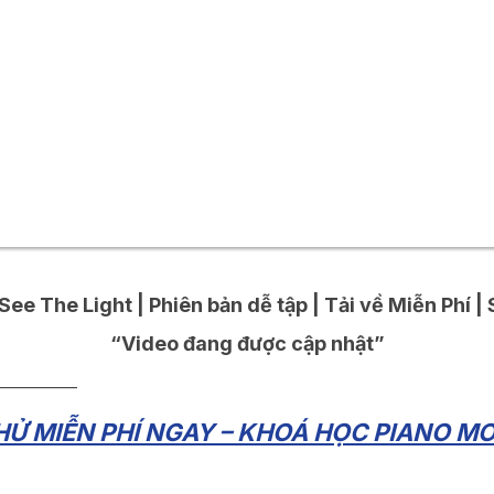
 See The Light | Phiên bản dễ tập | Tải về Miễn Phí |
“Video đang được cập nhật”
__________
Ử MIỄN PHÍ NGAY – KHOÁ HỌC PIANO MO