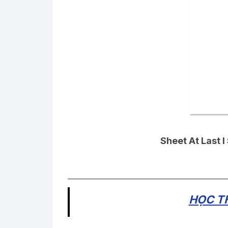
Sheet At Last I
_____________________________________________
HỌC TH