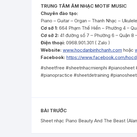
TRUNG TÂM ÂM NHẠC MOTIF MUSIC
Chuyên đào tạo:
Piano – Guitar – Organ – Thanh Nhạc – Ukulel
Cơ sở 1:
664 Phạm Thế Hiển – Phường 4 – Qu
Cơ sở 2:
41 đường số 7 – Phường 6 – Quận 8
Điện thoại:
0968.901.301 ( Zalo )
Website:
www.hocdanbinhchanh.com
hoặc
Facebook:
https://www.facebook.com/hoc
#sheetfree #sheetnhacmienphi #pianosheet #a
#pianopractice #sheetdetraining #pianoshee
BÀI TRƯỚC
Sheet nhạc Piano Beauty And The Beast (Ala