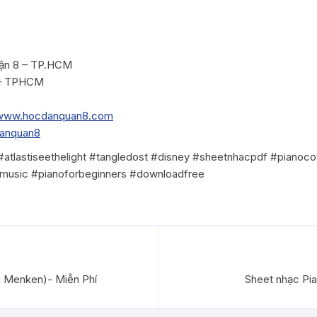
e
ận 8 – TP.HCM
 – TPHCM
www.hocdanquan8.com
danquan8
tlastiseethelight #tangledost #disney #sheetnhacpdf #pianocov
tmusic #pianoforbeginners #downloadfree
n Menken)- Miễn Phí
Sheet nhạc Pia