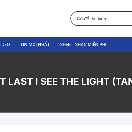
Tìm kiếm:
IDEO
TIN MỚI NHẤT
SHEET NHẠC MIỄN PHÍ
GUITAR
PIANO
 LAST I SEE THE LIGHT (TA
ORGAN
THANH NHẠC