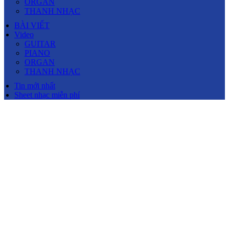
ORGAN
THANH NHẠC
BÀI VIẾT
Video
GUITAR
PIANO
ORGAN
THANH NHẠC
Tin mới nhất
Sheet nhạc miễn phí