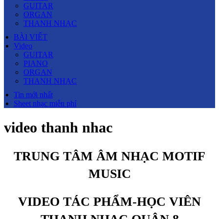
GUITAR
ORGAN
THANH NHẠC
BÀI VIẾT
Video
GUITAR
PIANO
ORGAN
THANH NHẠC
Tin mới nhất
Sheet nhạc miễn phí
video thanh nhac
TRUNG TÂM ÂM NHẠC MOTIF
MUSIC
VIDEO TÁC PHẨM-HỌC VIÊN