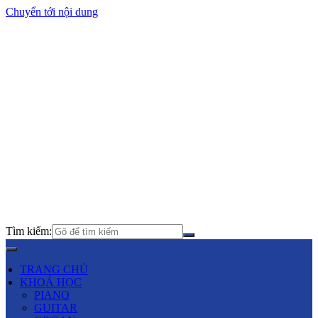
Chuyển tới nội dung
Tìm kiếm:
TRANG CHỦ
KHOÁ HỌC
PIANO
GUITAR