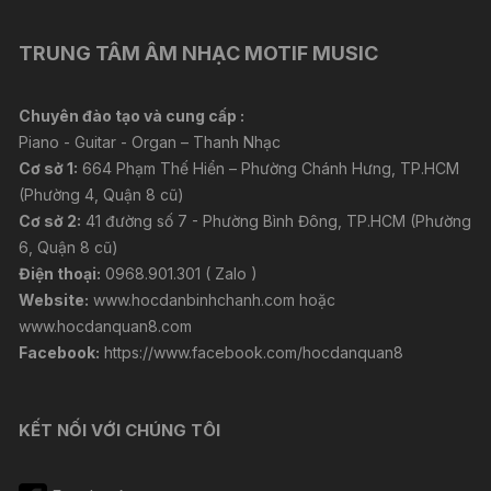
TRUNG TÂM ÂM NHẠC MOTIF MUSIC
Chuyên đào tạo và cung cấp :
Piano - Guitar - Organ – Thanh Nhạc
Cơ sở 1:
664 Phạm Thế Hiển – Phường Chánh Hưng, TP.HCM
(Phường 4, Quận 8 cũ)
Cơ sở 2:
41 đường số 7 - Phường Bình Đông, TP.HCM (Phường
6, Quận 8 cũ)
Điện thoại:
0968.901.301 ( Zalo )
Website:
www.hocdanbinhchanh.com
hoặc
www.hocdanquan8.com
Facebook:
https://www.facebook.com/hocdanquan8
KẾT NỐI VỚI CHÚNG TÔI