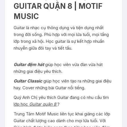
GUITAR QUẬN 8 | MOTIF
MUSIC
Guitar là nhạc cụ thông dụng và tiện dụng nhất
trong đời sống. Phù hợp với mọi lứa tuổi, mọi tầng
lớp trong xã hội. Học guitar là sự kết hợp nhuần
nhuyễn giữa đôi tay và tiết tấu.
Lớp Guitar quận 8
tại Mottif Music
Guitar đệm hát
giúp học viên vừa đàn vừa hát
những giai điệu yêu thích.
Guitar Classic
giúp học viên tạo ra những giai điệu
hay. Cover những bài Guitar nổi tiếng.
Quý Anh Chị yêu thích Guitar đang có nhu cầu tìm
lớp học
Guitar quận 8
?
Trung Tâm Motif Music liên tục khai giảng các lớp
Guitar chất lượng cao dành cho mọi lứa tuổi. Với