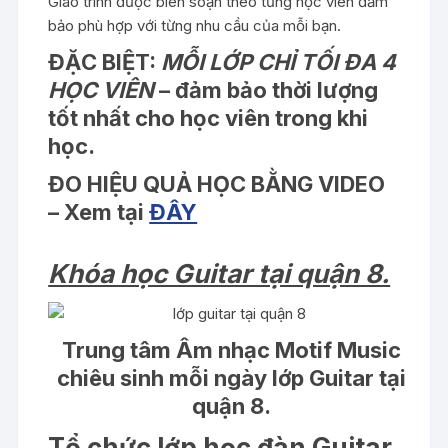
Giáo trình được biên soạn theo từng học viên đảm
bảo phù hợp với từng nhu cầu của mỗi bạn.
ĐẶC BIỆT
:
MỖI LỚP CHỈ TỐI ĐA 4
HỌC VIÊN
– đảm bảo thời lượng
tốt nhất cho học viên trong khi
học.
ĐO HIỆU QUẢ HỌC BẰNG VIDEO
– Xem tại
ĐÂY
Khóa học Guitar tại quận 8.
Trung tâm Âm nhạc Motif Music
chiêu sinh mỗi ngày lớp Guitar tại
quận 8.
Tổ chức lớp học đàn Guitar