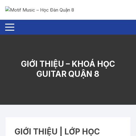
Chuyển
tới
nội
dung
GIỚI THIỆU – KHOÁ HỌC
GUITAR QUẬN 8
GIỚI THIỆU | LỚP HỌC