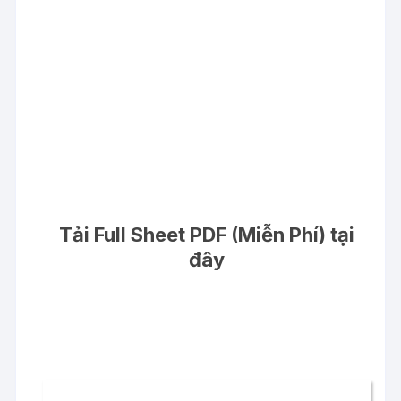
Tải Full Sheet PDF (Miễn Phí) tại
đây