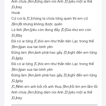
Anh chưa
[
Am
]
từng dám nói Anh
[
D
]
yêu một ai thế
[
G
]
này
Hook
Cứ coi là
[
C
]
chúng ta chưa từng quen thì em cứ
[
Bm
]
đi nhưng không được quên
Là tình
[
Am
]
yêu còn đong đầy
[
D
]
Giá như em còn
[
G
]
đây
Đã có ai từng
[
C
]
nói em như thần tiên Lạc trong thế
[
Bm
]
gian xua tan bình yên
Đừng làm
[
Am
]
anh phải hao gầy
[
D
]
nghĩ đến em từng
[
G
]
giây
Đã có ai từng
[
C
]
nói em như thần tiên Lạc trong thế
[
Bm
]
gian xua tan bình yên
Đừng làm
[
Am
]
anh phải hao gầy
[
D
]
nghĩ đến em từng
[
G
]
giây
[
C
]
Nhìn em anh bối rối anh thua
[
Bm
]
rồi tim em lắm lối
Anh chưa
[
Am
]
từng dám nói Anh
[
D
]
yêu một ai thế
[
G
]
này
____________________________________________________