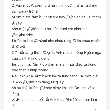
2. Vào một
[
C
]
đêm thứ hai mình ngỡ như nàng đang
[
Bm
]
quay trở lại
Vì em giam
[
Am
]
giữ con tim này
[
D
]
Khiến đâu ai thèm
[
G
]
lấy
Vào một
[
C
]
đêm thứ hai Lần cuối em nhìn anh
[
Bm
]
tha thiết
Là lần ta khó
[
Am
]
nói cho nhau rằng
[
D
]
ta chưa muốn
đi
[
G
]
về
Cứ mỗi sáng thức
[
C
]
giấc Anh ra ban công Ngâm nga
câu ca thật là dịu dàng
Bé thích hip
[
Bm
]
hop đam mê anh Zai điệu ta đung
đưa thật là nhịp nhàng
Nếu thích cái
[
Am
]
cách hai ta tung tăng Thì một điều
là Anh
[
D
]
biết em đang lung lay
Và sự thật là Em
[
G
]
thấy okay khi anh Ôm em vào
lòng
[
C
]
Nhìn em anh bối rối Anh thua
[
Bm
]
rồi tim em lắm
lối