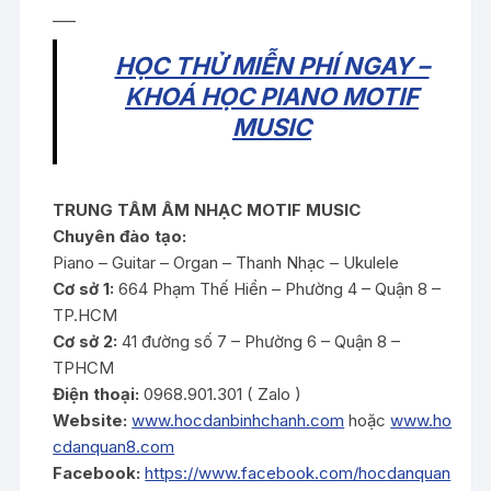
___
HỌC THỬ MIỄN PHÍ NGAY –
KHOÁ HỌC PIANO MOTIF
MUSIC
TRUNG TÂM ÂM NHẠC MOTIF MUSIC
Chuyên đào tạo:
Piano – Guitar – Organ – Thanh Nhạc – Ukulele
Cơ sở 1:
664 Phạm Thế Hiển – Phường 4 – Quận 8 –
TP.HCM
Cơ sở 2:
41 đường số 7 – Phường 6 – Quận 8 –
TPHCM
Điện thoại:
0968.901.301 ( Zalo )
Website:
www.hocdanbinhchanh.com
hoặc
www.ho
cdanquan8.com
Facebook:
https://www.facebook.com/hocdanquan