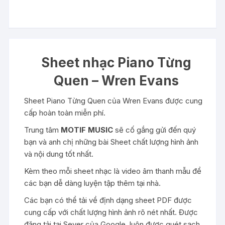
Sheet nhạc Piano Từng
Quen – Wren Evans
Sheet Piano Từng Quen của Wren Evans được cung
cấp hoàn toàn miễn phí.
Trung tâm
MOTIF MUSIC
sẽ cố gắng gửi đến quý
bạn và anh chị những bài Sheet chất lượng hình ảnh
và nội dung tốt nhất.
Kèm theo mỗi sheet nhạc là video âm thanh mẫu để
các bạn dễ dàng luyện tập thêm tại nhà.
Các bạn có thể tải về định dạng sheet PDF được
cung cấp với chất lượng hình ảnh rõ nét nhất. Được
đăng tải tại Sever của Google, luôn được quét sạch