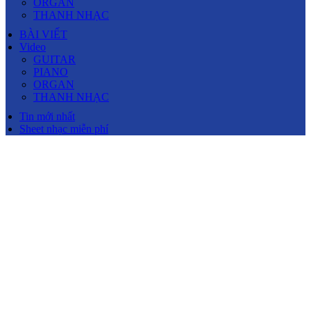
ORGAN
THANH NHẠC
BÀI VIẾT
Video
GUITAR
PIANO
ORGAN
THANH NHẠC
Tin mới nhất
Sheet nhạc miễn phí