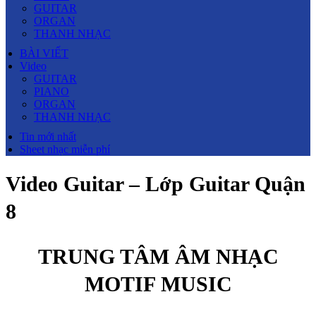
GUITAR
ORGAN
THANH NHẠC
BÀI VIẾT
Video
GUITAR
PIANO
ORGAN
THANH NHẠC
Tin mới nhất
Sheet nhạc miễn phí
Video Guitar – Lớp Guitar Quận
8
TRUNG TÂM ÂM NHẠC
MOTIF MUSIC