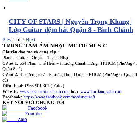
CITY OF STARS | Nguyễn Trọng Khang |
Lớp Guitar đệm hát Quận 8 - Bình Chánh
Prev
1
of
7
Next
TRUNG TÂM ÂM NHẠC MOTIF MUSIC
Chuyên đào tạo và cung cấp :
Piano - Guitar - Organ – Thanh Nhạc
Cơ sở 1:
664 Phạm Thế Hiển – Phường Chánh Hưng, TP.HCM (Phường 4,
Quận 8 cũ)
Cơ sở 2:
41 đường số 7 - Phường Bình Đông, TP.HCM (Phường 6, Quận 8
cũ)
Điện thoại:
0968.901.301 ( Zalo )
Website:
www.hocdanbinhchanh.com
hoặc
www.hocdanquan8.com
Facebook:
https://www.facebook.com/hocdanquan8
KẾT NỐI VỚI CHÚNG TÔI
Facebook
Youtube
Zalo