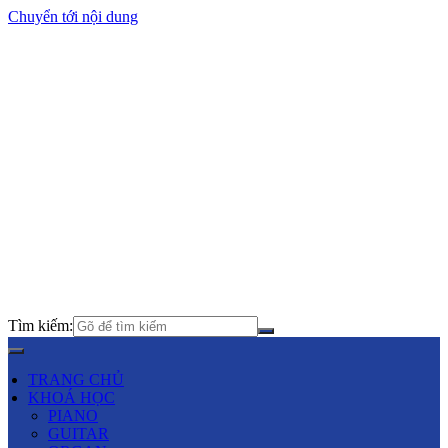
Chuyển tới nội dung
Tìm kiếm:
TRANG CHỦ
KHOÁ HỌC
PIANO
GUITAR