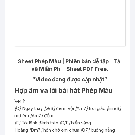
Sheet Phép Màu | Phiên bản dễ tập | Tải
về Miễn Phí | Sheet PDF Free.
“Video đang được cập nhật”
Hợp âm và lời bài hát Phép Màu
Ver 1:
[
C
]
Ngày thay
[
G/B
]
đêm, vội
[
Am7
]
trôi giấc
[
Em/B
]
mơ êm
[
Am7
]
đềm
[
F
]
Tôi lênh đênh trên
[
C/E
]
biển vắng
Hoàng
[
Dm7
]
hôn chờ em chưa
[
G7
]
buông nắng