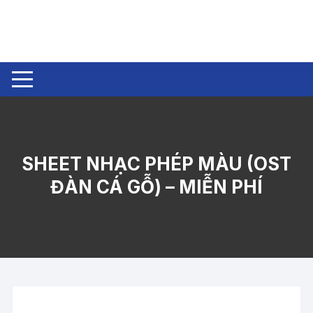
Chuyển
tới
nội
dung
SHEET NHẠC PHÉP MÀU (OST
ĐÀN CÁ GỖ) – MIỄN PHÍ