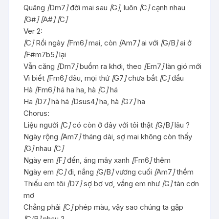
Quãng
[
Dm7
]
đời mai sau
[
G
]
, luôn
[
C
]
cạnh nhau
[
G#
]
[
A#
]
[
C
]
Ver 2:
[
C
]
Rồi ngày
[
Fm6
]
mai, còn
[
Am7
]
ai với
[
G/B
]
ai ở
[
F#m7b5
]
lại
Vẫn căng
[
Dm7
]
buồm ra khơi, theo
[
Em7
]
làn gió mới
Vì biết
[
Fm6
]
đâu, mọi thứ
[
G7
]
chưa bắt
[
C
]
đầu
Hà
[
Fm6
]
há ha ha, hà
[
C
]
há
Ha
[
D7
]
hà há
[
Dsus4
]
ha, hà
[
G7
]
ha
Chorus:
Liệu người
[
C
]
có còn ở đây với tôi thật
[
G/B
]
lâu ?
Ngày rộng
[
Am7
]
tháng dài, sợ mai không còn thấy
[
G
]
nhau
[
C
]
Ngày em
[
F
]
đến, áng mây xanh
[
Fm6
]
thêm
Ngày em
[
C
]
đi, nắng
[
G/B
]
vương cuối
[
Am7
]
thềm
Thiếu em tôi
[
D7
]
sợ bơ vơ, vắng em như
[
G
]
tàn cơn
mơ
Chẳng phải
[
C
]
phép màu, vậy sao chúng ta gặp
[
G/B
]
nhau ?