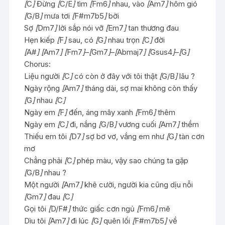
[
C
]
Đừng
[
C/E
]
tìm
[
Fm6
]
nhau, vào
[
Am7
]
hôm gió
[
G/B
]
mưa tơi
[
F#m7b5
]
bời
Sợ
[
Dm7
]
lời sắp nói vỡ
[
Em7
]
tan thương đau
Hẹn kiếp
[
F
]
sau, có
[
G
]
nhau trọn
[
C
]
đời
[
A#
]
[
Am7
]
[
Fm7
]
–
[
Gm7
]
–
[
Abmaj7
]
[
Gsus4
]
–
[
G
]
Chorus:
Liệu người
[
C
]
có còn ở đây với tôi thật
[
G/B
]
lâu ?
Ngày rộng
[
Am7
]
tháng dài, sợ mai không còn thấy
[
G
]
nhau
[
C
]
Ngày em
[
F
]
đến, áng mây xanh
[
Fm6
]
thêm
Ngày em
[
C
]
đi, nắng
[
G/B
]
vương cuối
[
Am7
]
thềm
Thiếu em tôi
[
D7
]
sợ bơ vơ, vắng em như
[
G
]
tàn cơn
mơ
Chẳng phải
[
C
]
phép màu, vậy sao chúng ta gặp
[
G/B
]
nhau ?
Một người
[
Am7
]
khẽ cười, người kia cũng dịu nỗi
[
Gm7
]
đau
[
C
]
Gọi tôi
[
D/F#
]
thức giấc cơn ngủ
[
Fm6
]
mê
Dìu tôi
[
Am7
]
đi lúc
[
G
]
quên lối
[
F#m7b5
]
về