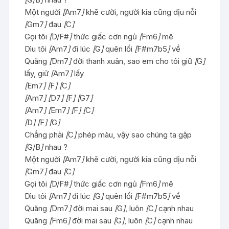
Một người
[
Am7
]
khẽ cười, người kia cũng dịu nỗi
[
Gm7
]
đau
[
C
]
Gọi tôi
[
D/F#
]
thức giấc cơn ngủ
[
Fm6
]
mê
Dìu tôi
[
Am7
]
đi lúc
[
G
]
quên lối
[
F#m7b5
]
về
Quãng
[
Dm7
]
đời thanh xuân, sao em cho tôi giữ
[
G
]
lấy, giữ
[
Am7
]
lấy
[
Em7
]
[
F
]
[
C
]
[
Am7
]
[
D7
]
[
F
]
[
G7
]
[
Am7
]
[
Em7
]
[
F
]
[
C
]
[
D
]
[
F
]
[
G
]
Chẳng phải
[
C
]
phép màu, vậy sao chúng ta gặp
[
G/B
]
nhau ?
Một người
[
Am7
]
khẽ cười, người kia cũng dịu nỗi
[
Gm7
]
đau
[
C
]
Gọi tôi
[
D/F#
]
thức giấc cơn ngủ
[
Fm6
]
mê
Dìu tôi
[
Am7
]
đi lúc
[
G
]
quên lối
[
F#m7b5
]
về
Quãng
[
Dm7
]
đời mai sau
[
G
]
, luôn
[
C
]
cạnh nhau
Quãng
[
Fm6
]
đời mai sau
[
G
]
, luôn
[
C
]
cạnh nhau