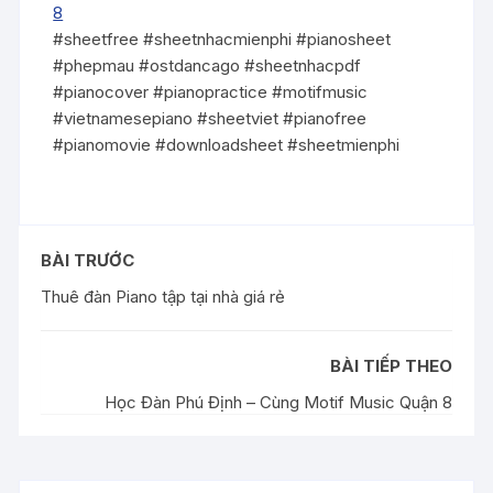
8
#sheetfree #sheetnhacmienphi #pianosheet
#phepmau #ostdancago #sheetnhacpdf
#pianocover #pianopractice #motifmusic
#vietnamesepiano #sheetviet #pianofree
#pianomovie #downloadsheet #sheetmienphi
BÀI TRƯỚC
Thuê đàn Piano tập tại nhà giá rẻ
BÀI TIẾP THEO
Học Đàn Phú Định – Cùng Motif Music Quận 8