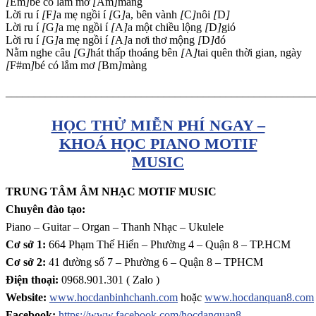
[
Em
]
bé có lắm mơ
[
Am
]
màng
Lời ru í
[
F
]
a mẹ ngồi í
[
G
]
a, bên vành
[
C
]
nôi
[
D
]
Lời ru í
[
G
]
a mẹ ngồi í
[
A
]
a một chiều lộng
[
D
]
gió
Lời ru í
[
G
]
a mẹ ngồi í
[
A
]
a nơi thơ mộng
[
D
]
đó
Nằm nghe câu
[
G
]
hát thấp thoáng bên
[
A
]
tai quên thời gian, ngày
[
F#m
]
bé có lắm mơ
[
Bm
]
màng
_______________________________________________________
HỌC THỬ MIỄN PHÍ NGAY –
KHOÁ HỌC PIANO MOTIF
MUSIC
TRUNG TÂM ÂM NHẠC MOTIF MUSIC
Chuyên đào tạo:
Piano – Guitar – Organ – Thanh Nhạc – Ukulele
Cơ sở 1:
664 Phạm Thế Hiển – Phường 4 – Quận 8 – TP.HCM
Cơ sở 2:
41 đường số 7 – Phường 6 – Quận 8 – TPHCM
Điện thoại:
0968.901.301 ( Zalo )
Website:
www.hocdanbinhchanh.com
hoặc
www.hocdanquan8.com
Facebook:
https://www.facebook.com/hocdanquan8