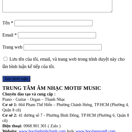
Tên
*
Email
*
Trang web
Lưu tên của tôi, email, và trang web trong trình duyệt này cho
lần bình luận kế tiếp của tôi.
TRUNG TÂM ÂM NHẠC MOTIF MUSIC
Chuyên đào tạo và cung cấp :
Piano - Guitar - Organ – Thanh Nhạc
Cơ sở 1:
664 Phạm Thế Hiển – Phường Chánh Hưng, TP.HCM (Phường 4,
Quận 8 cũ)
Cơ sở 2:
41 đường số 7 - Phường Bình Đông, TP.HCM (Phường 6, Quận 8
cũ)
Điện thoại:
0968.901.301 ( Zalo )
Website:
www.hocdanbinhchanh.com
hoặc
www.hocdanquan8.com