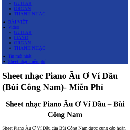
GUITAR
ORGAN
THANH NHẠC
BÀI VIẾT
Video
GUITAR
PIANO
ORGAN
THANH NHẠC
Tin mới nhất
Sheet nhạc miễn phí
Sheet nhạc Piano Ầu Ơ Ví Dầu
(Bùi Công Nam)- Miễn Phí
Sheet nhạc Piano Ầu Ơ Ví Dầu – Bùi
Công Nam
Sheet Piano Ầu Ơ Ví Dầu của Bùi Công Nam được cung cấp hoàn