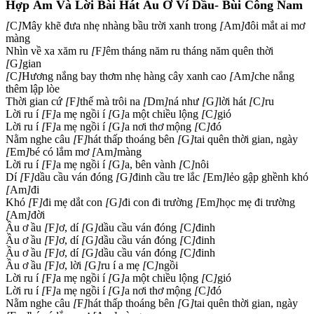
Hợp Âm Và Lời Bài Hát Ầu Ơ Ví Dầu- Bùi Công Nam
[
C
]
Mây khẽ đưa nhẹ nhàng bầu trời xanh trong
[
Am
]
đôi mắt ai mơ
màng
Nhìn về xa xăm ru
[
F
]
êm tháng năm ru tháng năm quên thời
[
G
]
gian
[
C
]
Hương nắng bay thơm nhẹ hàng cây xanh cao
[
Am
]
che nắng
thêm lập lòe
Thời gian cứ
[
F
]
thế mà trôi na
[
Dm
]
ná như
[
G
]
lời hát
[
C
]
ru
Lời ru í
[
F
]
a mẹ ngồi í
[
G
]
a một chiều lộng
[
C
]
gió
Lời ru í
[
F
]
a mẹ ngồi í
[
G
]
a nơi thơ mộng
[
C
]
đó
Nằm nghe câu
[
F
]
hát thấp thoáng bên
[
G
]
tai quên thời gian, ngày
[
Em
]
bé có lắm mơ
[
Am
]
màng
Lời ru í
[
F
]
a mẹ ngồi í
[
G
]
a, bên vành
[
C
]
nôi
Dí
[
F
]
dầu cầu ván đóng
[
G
]
đinh cầu tre lắc
[
Em
]
lẻo gập ghềnh khó
[
Am
]
đi
Khó
[
F
]
đi mẹ dắt con
[
G
]
đi con đi trường
[
Em
]
học mẹ đi trường
[
Am
]
đời
Ầu ơ ầu
[
F
]
ơ, dí
[
G
]
dầu cầu ván đóng
[
C
]
đinh
Ầu ơ ầu
[
F
]
ơ, dí
[
G
]
dầu cầu ván đóng
[
C
]
đinh
Ầu ơ ầu
[
F
]
ơ, dí
[
G
]
dầu cầu ván đóng
[
C
]
đinh
Ầu ơ ầu
[
F
]
ơ, lời
[
G
]
ru í a mẹ
[
C
]
ngồi
Lời ru í
[
F
]
a mẹ ngồi í
[
G
]
a một chiều lộng
[
C
]
gió
Lời ru í
[
F
]
a mẹ ngồi í
[
G
]
a nơi thơ mộng
[
C
]
đó
Nằm nghe câu
[
F
]
hát thấp thoáng bên
[
G
]
tai quên thời gian, ngày