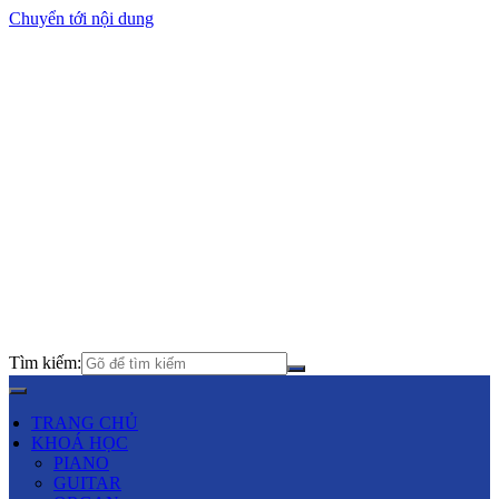
Chuyển tới nội dung
Tìm kiếm:
TRANG CHỦ
KHOÁ HỌC
PIANO
GUITAR