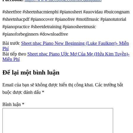
#sheetfree #sheetnhacmienphi #pianosheet #auovidau #buicongnam
#sheetnhacpdf #pianocover #pianofree #motifmusic #pianotutorial
#pianopractice #sheetdetraining #pianosheetmusic
#pianoforbeginners #downloadfree
Bài trước
Sheet nhạc Piano New Beginning (Luke Faulkner)- Miễn
Phí
Bài tiếp theo
Sheet nhạc Piano Ước Mơ Của Mẹ (Hứa Kim Tuyền)-
Miễn Phí
Để lại một bình luận
Email của bạn sẽ không được hiển thị công khai.
Các trường bắt
buộc được đánh dấu
*
Bình luận
*