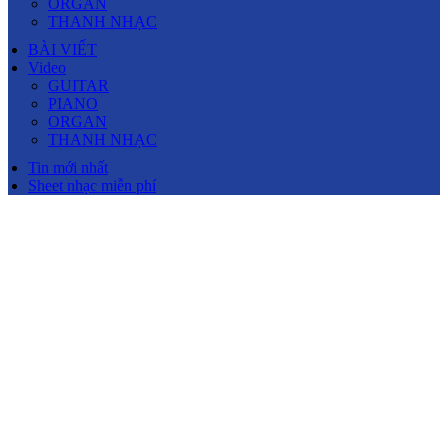
ORGAN
THANH NHẠC
BÀI VIẾT
Video
GUITAR
PIANO
ORGAN
THANH NHẠC
Tin mới nhất
Sheet nhạc miễn phí