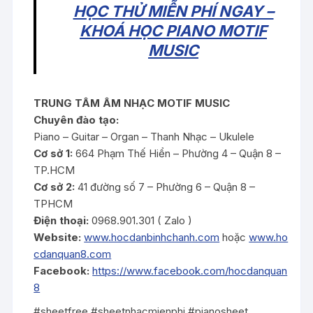
HỌC THỬ MIỄN PHÍ NGAY –
KHOÁ HỌC PIANO MOTIF
MUSIC
TRUNG TÂM ÂM NHẠC MOTIF MUSIC
Chuyên đào tạo:
Piano – Guitar – Organ – Thanh Nhạc – Ukulele
Cơ sở 1:
664 Phạm Thế Hiển – Phường 4 – Quận 8 –
TP.HCM
Cơ sở 2:
41 đường số 7 – Phường 6 – Quận 8 –
TPHCM
Điện thoại:
0968.901.301 ( Zalo )
Website:
www.hocdanbinhchanh.com
hoặc
www.ho
cdanquan8.com
Facebook:
https://www.facebook.com/hocdanquan
8
#sheetfree #sheetnhacmienphi #pianosheet