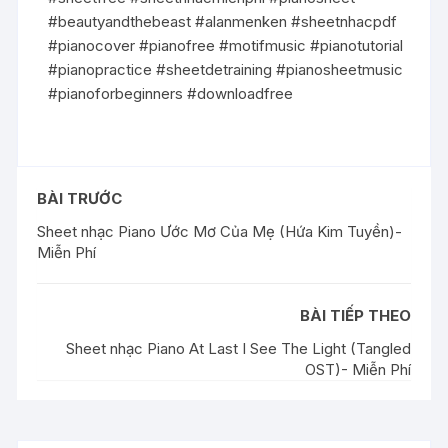
#beautyandthebeast #alanmenken #sheetnhacpdf
#pianocover #pianofree #motifmusic #pianotutorial
#pianopractice #sheetdetraining #pianosheetmusic
#pianoforbeginners #downloadfree
BÀI TRƯỚC
Sheet nhạc Piano Ước Mơ Của Mẹ (Hứa Kim Tuyền)-
Miễn Phí
BÀI TIẾP THEO
Sheet nhạc Piano At Last I See The Light (Tangled
OST)- Miễn Phí