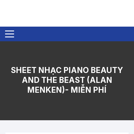
Chuyển
tới
nội
dung
SHEET NHẠC PIANO BEAUTY
AND THE BEAST (ALAN
MENKEN)- MIỄN PHÍ