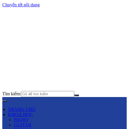
Chuyển tới nội dung
Tìm kiếm:
TRANG CHỦ
KHOÁ HỌC
PIANO
GUITAR