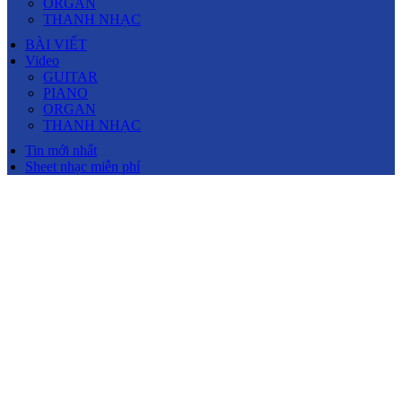
ORGAN
THANH NHẠC
BÀI VIẾT
Video
GUITAR
PIANO
ORGAN
THANH NHẠC
Tin mới nhất
Sheet nhạc miễn phí