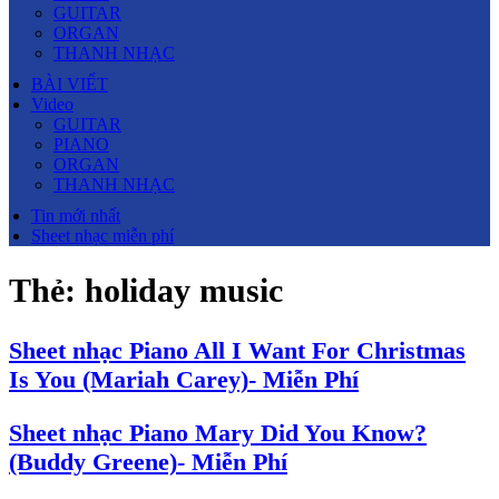
GUITAR
ORGAN
THANH NHẠC
BÀI VIẾT
Video
GUITAR
PIANO
ORGAN
THANH NHẠC
Tin mới nhất
Sheet nhạc miễn phí
Thẻ:
holiday music
Sheet nhạc Piano All I Want For Christmas
Is You (Mariah Carey)- Miễn Phí
Sheet nhạc Piano Mary Did You Know?
(Buddy Greene)- Miễn Phí