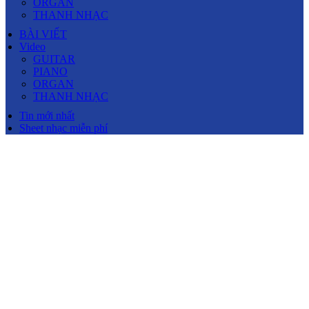
ORGAN
THANH NHẠC
BÀI VIẾT
Video
GUITAR
PIANO
ORGAN
THANH NHẠC
Tin mới nhất
Sheet nhạc miễn phí