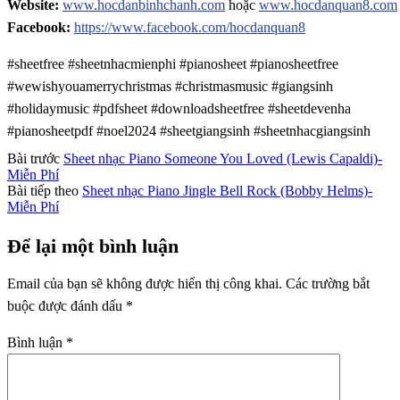
Website:
www.hocdanbinhchanh.com
hoặc
www.hocdanquan8.com
Facebook:
https://www.facebook.com/hocdanquan8
#sheetfree #sheetnhacmienphi #pianosheet #pianosheetfree
#wewishyouamerrychristmas #christmasmusic #giangsinh
#holidaymusic #pdfsheet #downloadsheetfree #sheetdevenha
#pianosheetpdf #noel2024 #sheetgiangsinh #sheetnhacgiangsinh
Bài trước
Sheet nhạc Piano Someone You Loved (Lewis Capaldi)-
Miễn Phí
Bài tiếp theo
Sheet nhạc Piano Jingle Bell Rock (Bobby Helms)-
Miễn Phí
Để lại một bình luận
Email của bạn sẽ không được hiển thị công khai.
Các trường bắt
buộc được đánh dấu
*
Bình luận
*