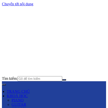
Chuyển tới nội dung
Tìm kiếm:
TRANG CHỦ
KHOÁ HỌC
PIANO
GUITAR