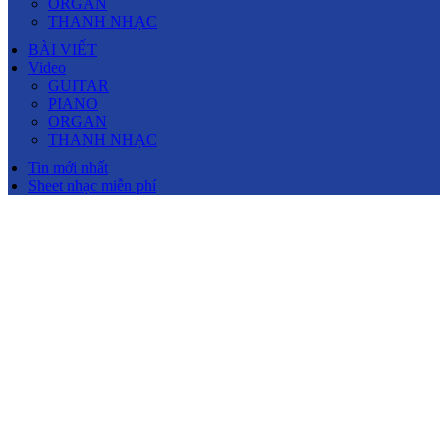
ORGAN
THANH NHẠC
BÀI VIẾT
Video
GUITAR
PIANO
ORGAN
THANH NHẠC
Tin mới nhất
Sheet nhạc miễn phí