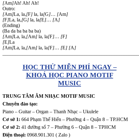
[
Am
]
Ah! Ah! Ah!
Outro:
[
Am
]
La, la,
[
F
]
la, la
[
G
]
…
[
Am
]
[
F
]
La, la,
[
G
]
la, la
[
E
]
…
[
A
]
(Ending)
(Ba da ba ba ba ba)
[
Am
]
La, la,
[
Am
]
la, la
[
F
]
…
[
F
]
[
E
]
La
[
Am
]
La, la,
[
Am
]
la, la
[
F
]
…
[
E
]
[
A
]
_______________________________________________________
HỌC THỬ MIỄN PHÍ NGAY –
KHOÁ HỌC PIANO MOTIF
MUSIC
TRUNG TÂM ÂM NHẠC MOTIF MUSIC
Chuyên đào tạo:
Piano – Guitar – Organ – Thanh Nhạc – Ukulele
Cơ sở 1:
664 Phạm Thế Hiển – Phường 4 – Quận 8 – TP.HCM
Cơ sở 2:
41 đường số 7 – Phường 6 – Quận 8 – TPHCM
Điện thoại:
0968.901.301 ( Zalo )