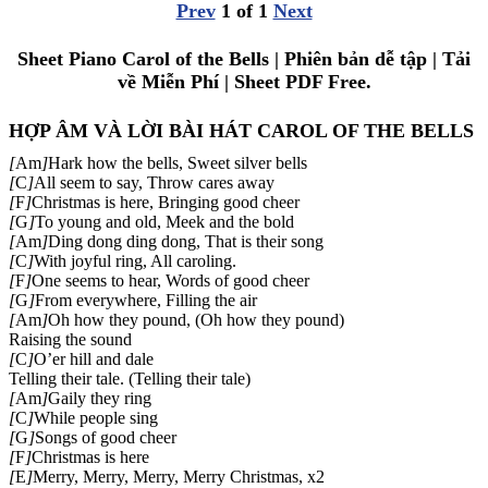
Prev
1
of
1
Next
Sheet Piano Carol of the Bells | Phiên bản dễ tập | Tải
về Miễn Phí | Sheet PDF Free.
HỢP ÂM VÀ LỜI BÀI HÁT CAROL OF THE BELLS
[
Am
]
Hark how the bells, Sweet silver bells
[
C
]
All seem to say, Throw cares away
[
F
]
Christmas is here, Bringing good cheer
[
G
]
To young and old, Meek and the bold
[
Am
]
Ding dong ding dong, That is their song
[
C
]
With joyful ring, All caroling.
[
F
]
One seems to hear, Words of good cheer
[
G
]
From everywhere, Filling the air
[
Am
]
Oh how they pound, (Oh how they pound)
Raising the sound
[
C
]
O’er hill and dale
Telling their tale. (Telling their tale)
[
Am
]
Gaily they ring
[
C
]
While people sing
[
G
]
Songs of good cheer
[
F
]
Christmas is here
[
E
]
Merry, Merry, Merry, Merry Christmas, x2