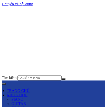
Chuyển tới nội dung
Tìm kiếm:
TRANG CHỦ
KHOÁ HỌC
PIANO
GUITAR