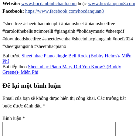
Website:
www.hocdanbinhchanh.com
hoặc
www.hocdanquan8.com
Facebook:
https://www.facebook.com/hocdanquan8
#sheetfree #sheetnhacmienphi #pianosheet #pianosheetfree
#carolofthebells #cimorelli #giangsinh #holidaymusic #sheetpdf
#downloadsheetfree #sheetdevenha #sheetnhacgiangsinh #noel2024
#sheetgiangsinh #sheetnhacpiano
Bài trước
Sheet nhạc Piano Jingle Bell Rock (Bobby Helms)- Miễn
Phí
Bài tiếp theo
Sheet nhạc Piano Mary Did You Know? (Buddy
Greene)- Miễn Phí
Để lại một bình luận
Email của bạn sẽ không được hiển thị công khai.
Các trường bắt
buộc được đánh dấu
*
Bình luận
*