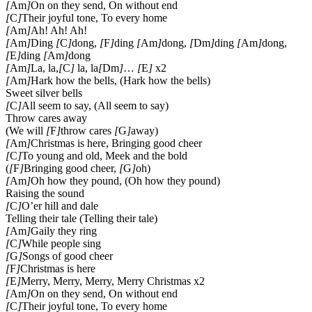
[
Am
]
On on they send, On without end
[
C
]
Their joyful tone, To every home
[
Am
]
Ah! Ah! Ah!
[
Am
]
Ding
[
C
]
dong,
[
F
]
ding
[
Am
]
dong,
[
Dm
]
ding
[
Am
]
dong,
[
E
]
ding
[
Am
]
dong
[
Am
]
La, la,
[
C
]
la, la
[
Dm
]
…
[
E
]
x2
[
Am
]
Hark how the bells, (Hark how the bells)
Sweet silver bells
[
C
]
All seem to say, (All seem to say)
Throw cares away
(We will
[
F
]
throw cares
[
G
]
away)
[
Am
]
Christmas is here, Bringing good cheer
[
C
]
To young and old, Meek and the bold
(
[
F
]
Bringing good cheer,
[
G
]
oh)
[
Am
]
Oh how they pound, (Oh how they pound)
Raising the sound
[
C
]
O’er hill and dale
Telling their tale (Telling their tale)
[
Am
]
Gaily they ring
[
C
]
While people sing
[
G
]
Songs of good cheer
[
F
]
Christmas is here
[
E
]
Merry, Merry, Merry, Merry Christmas x2
[
Am
]
On on they send, On without end
[
C
]
Their joyful tone, To every home