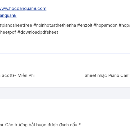
www.hocdanquan8.com
danquan8
 #pianosheetfree #noinhotuathethienha #enzolt #hopamdon #ho
sheetpdf #downloadpdfsheet
 Scott)- Miễn Phí
Sheet nhạc Piano Can't
i.
Các trường bắt buộc được đánh dấu
*