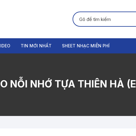
Tìm kiếm:
IDEO
TIN MỚI NHẤT
SHEET NHẠC MIỄN PHÍ
GUITAR
PIANO
 NỖI NHỚ TỰA THIÊN HÀ (E
ORGAN
THANH NHẠC