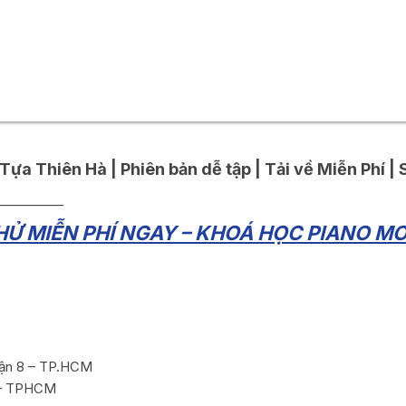
Tựa Thiên Hà | Phiên bản dễ tập | Tải về Miễn Phí | 
__________
Ử MIỄN PHÍ NGAY – KHOÁ HỌC PIANO MO
e
ận 8 – TP.HCM
 – TPHCM