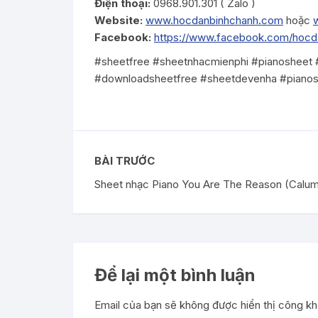
Điện thoại:
0968.901.301 ( Zalo )
Website:
www.hocdanbinhchanh.com
hoặc
Facebook:
https://www.facebook.com/hoc
#sheetfree #sheetnhacmienphi #pianosheet
#downloadsheetfree #sheetdevenha #piano
BÀI TRƯỚC
Sheet nhạc Piano You Are The Reason (Calum
Để lại một bình luận
Email của bạn sẽ không được hiển thị công kha