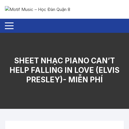
Chuyển
tới
nội
dung
SHEET NHẠC PIANO CAN’T
HELP FALLING IN LOVE (ELVIS
PRESLEY)- MIỄN PHÍ