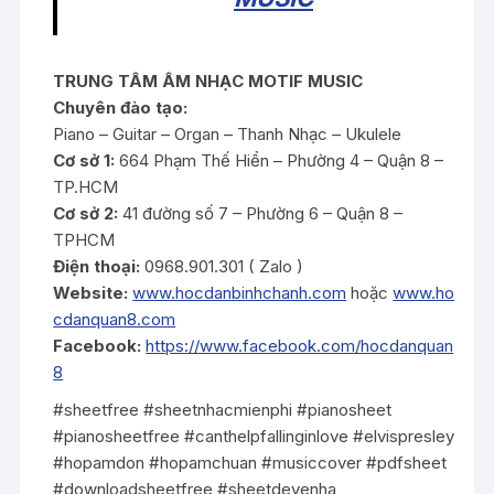
TRUNG TÂM ÂM NHẠC MOTIF MUSIC
Chuyên đào tạo:
Piano – Guitar – Organ – Thanh Nhạc – Ukulele
Cơ sở 1:
664 Phạm Thế Hiển – Phường 4 – Quận 8 –
TP.HCM
Cơ sở 2:
41 đường số 7 – Phường 6 – Quận 8 –
TPHCM
Điện thoại:
0968.901.301 ( Zalo )
Website:
www.hocdanbinhchanh.com
hoặc
www.ho
cdanquan8.com
Facebook:
https://www.facebook.com/hocdanquan
8
#sheetfree #sheetnhacmienphi #pianosheet
#pianosheetfree #canthelpfallinginlove #elvispresley
#hopamdon #hopamchuan #musiccover #pdfsheet
#downloadsheetfree #sheetdevenha