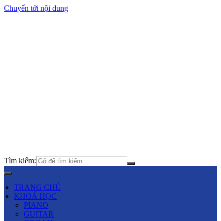
Chuyển tới nội dung
Tìm kiếm:
TRANG CHỦ
KHOÁ HỌC
PIANO
GUITAR