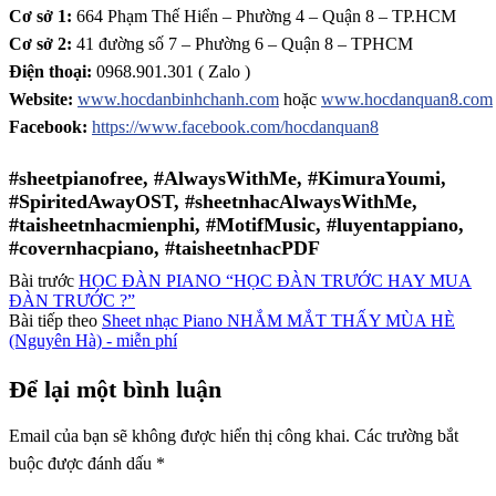
Cơ sở 1:
664 Phạm Thế Hiển – Phường 4 – Quận 8 – TP.HCM
Cơ sở 2:
41 đường số 7 – Phường 6 – Quận 8 – TPHCM
Điện thoại:
0968.901.301 ( Zalo )
Website:
www.hocdanbinhchanh.com
hoặc
www.hocdanquan8.com
Facebook:
https://www.facebook.com/hocdanquan8
#sheetpianofree, #AlwaysWithMe, #KimuraYoumi,
#SpiritedAwayOST, #sheetnhacAlwaysWithMe,
#taisheetnhacmienphi, #MotifMusic, #luyentappiano,
#covernhacpiano, #taisheetnhacPDF
Bài trước
HỌC ĐÀN PIANO “HỌC ĐÀN TRƯỚC HAY MUA
ĐÀN TRƯỚC ?”
Bài tiếp theo
Sheet nhạc Piano NHẮM MẮT THẤY MÙA HÈ
(Nguyên Hà) - miễn phí
Để lại một bình luận
Email của bạn sẽ không được hiển thị công khai.
Các trường bắt
buộc được đánh dấu
*