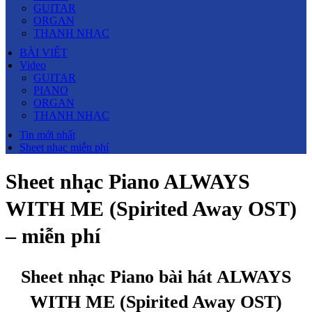
GUITAR
ORGAN
THANH NHẠC
BÀI VIẾT
Video
GUITAR
PIANO
ORGAN
THANH NHẠC
Tin mới nhất
Sheet nhạc miễn phí
Sheet nhạc Piano ALWAYS
WITH ME (Spirited Away OST)
– miễn phí
Sheet
nh
ạ
c
Piano
b
à
i
h
á
t
ALWAYS
WITH
ME
(Spirited Away OST)