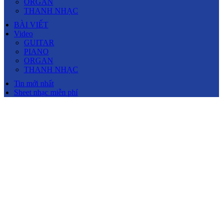
ORGAN
THANH NHẠC
BÀI VIẾT
Video
GUITAR
PIANO
ORGAN
THANH NHẠC
Tin mới nhất
Sheet nhạc miễn phí