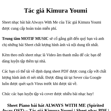
T
á
c
gi
ả
Kimura
Youmi
Sheet nhạc bài hát Always With Me của Tác giả Kimura Youmi
được cung cấp hoàn toàn miễn phí.
Trung tâm MOTIF MUSIC
sẽ cố gắng gửi đến quý bạn và anh
chị những bài Sheet chất lượng hình ảnh và nội dung tốt nhất.
Kèm theo mỗi sheet nhạc là Video âm thanh mẫu để các bạn dễ
dàng luyện tập thêm tại nhà.
Các bạn có thể tải về định dạng sheet PDF được cung cấp với chất
lượng hình ảnh rõ nét nhất. Được đăng tải tại Sever của Google
luôn được quét sạch Virus trước khi được tải về.
Chúc các bạn luyện tập và cover được nhiều bài nhạc hay!
Sheet Piano bài hát ALWAYS WITH ME (Spirited
Away OST) – Tác giả Kimura Youmi | Sheet nhạc PDF |