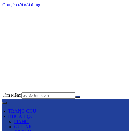
Chuyển tới nội dung
Tìm kiếm:
TRANG CHỦ
KHOÁ HỌC
PIANO
GUITAR