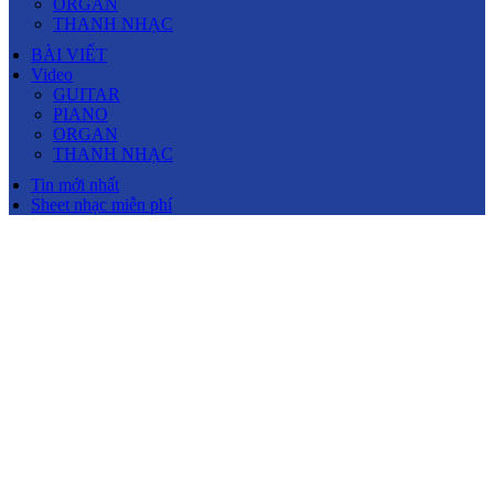
ORGAN
THANH NHẠC
BÀI VIẾT
Video
GUITAR
PIANO
ORGAN
THANH NHẠC
Tin mới nhất
Sheet nhạc miễn phí