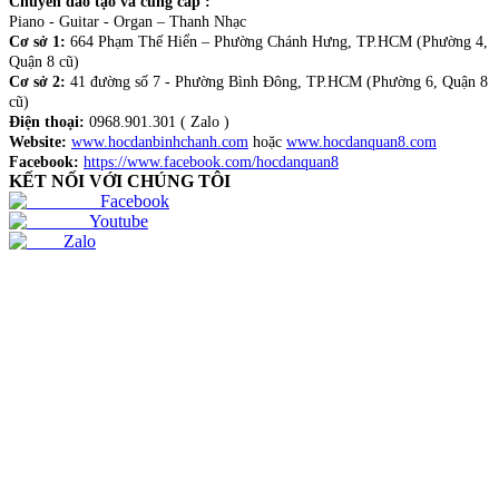
Chuyên đào tạo và cung cấp :
Piano - Guitar - Organ – Thanh Nhạc
Cơ sở 1:
664 Phạm Thế Hiển – Phường Chánh Hưng, TP.HCM (Phường 4,
Quận 8 cũ)
Cơ sở 2:
41 đường số 7 - Phường Bình Đông, TP.HCM (Phường 6, Quận 8
cũ)
Điện thoại:
0968.901.301 ( Zalo )
Website:
www.hocdanbinhchanh.com
hoặc
www.hocdanquan8.com
Facebook:
https://www.facebook.com/hocdanquan8
KẾT NỐI VỚI CHÚNG TÔI
Facebook
Youtube
Zalo