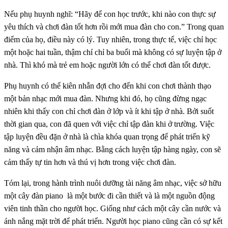
Nếu phụ huynh nghĩ: “Hãy để con học trước, khi nào con thực sự
yêu thích và chơi đàn tốt hơn rồi mới mua đàn cho con.” Trong quan
điểm của họ, điều này có lý. Tuy nhiên, trong thực tế, việc chỉ học
một hoặc hai tuần, thậm chí chỉ ba buổi mà không có sự luyện tập ở
nhà. Thì khó mà trẻ em hoặc người lớn có thể chơi đàn tốt được.
Phụ huynh có thể kiên nhẫn đợi cho đến khi con chơi thành thạo
một bản nhạc mới mua đàn. Nhưng khi đó, họ cũng đừng ngạc
nhiên khi thấy con chỉ chơi đàn ở lớp và ít khi tập ở nhà. Bởi suốt
thời gian qua, con đã quen với việc chỉ tập đàn khi ở trường. Việc
tập luyện đều đặn ở nhà là chìa khóa quan trọng để phát triển kỹ
năng và cảm nhận âm nhạc. Bằng cách luyện tập hàng ngày, con sẽ
cảm thấy tự tin hơn và thú vị hơn trong việc chơi đàn.
Tóm lại, trong hành trình nuôi dưỡng tài năng âm nhạc, việc sở hữu
một cây đàn piano là một bước đi cần thiết và là một nguồn động
viên tinh thần cho người học. Giống như cách một cây cần nước và
ánh nắng mặt trời để phát triển. Người học piano cũng cần có sự kết