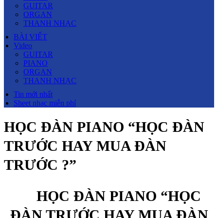
GUITAR
ORGAN
THANH NHẠC
BÀI VIẾT
Video
GUITAR
PIANO
ORGAN
THANH NHẠC
Tin mới nhất
Sheet nhạc miễn phí
HỌC ĐÀN PIANO “HỌC ĐÀN
TRƯỚC HAY MUA ĐÀN
TRƯỚC ?”
HỌC ĐÀN PIANO “HỌC
ĐÀN TRƯỚC HAY MUA ĐÀN