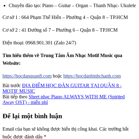
Chuyên đào tạo: Piano – Guitar – Organ – Thanh Nhạc- Ukulele
Cơ sở 1 : 664 Phạm Thế Hiển – Phường 4 – Quận 8 – TP.HCM
Cơ sở 2 : 41 Đường số 7 – Phường 6 – Quận 8 – TP.HCM
Điện thoại: 0968.901.301 (Zalo 24/7)
Tìm hiểu thêm về Trung Tâm Âm Nhạc Motif Music qua
Website:
https://hocdanquan8.com
hoặc
https://hocdanbinhchanh.com
Bài trước
ĐỊA ĐIỂM HỌC ĐÀN GUITAR TẠI QUẬN 8 -
MOTIF MUSIC
Bài tiếp theo
Sheet nhạc Piano ALWAYS WITH ME (Spirited
Away OST) - miễn phí
Để lại một bình luận
Email của bạn sẽ không được hiển thị công khai.
Các trường bắt
buộc được đánh dấu
*