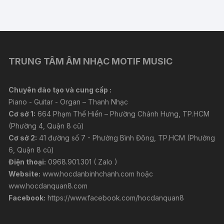
TRUNG TÂM ÂM NHẠC MOTIF MUSIC
Chuyên đào tạo và cung cấp :
Piano - Guitar - Organ – Thanh Nhạc
Cơ sở 1:
664 Phạm Thế Hiển – Phường Chánh Hưng, TP.HCM
(Phường 4, Quận 8 cũ)
Cơ sở 2:
41 đường số 7 - Phường Bình Đông, TP.HCM (Phường
6, Quận 8 cũ)
Điện thoại:
0968.901.301 ( Zalo )
Website:
www.hocdanbinhchanh.com
hoặc
www.hocdanquan8.com
Facebook:
https://www.facebook.com/hocdanquan8