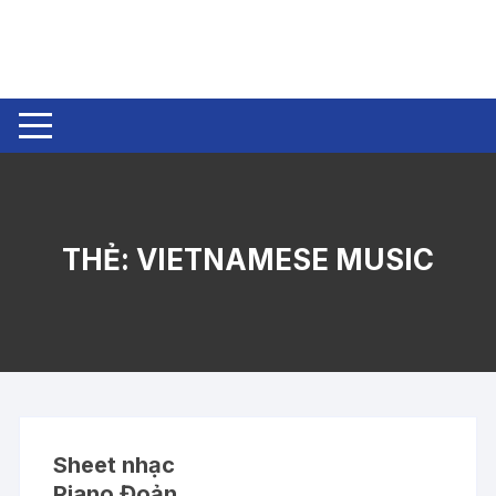
Chuyển tới nội dung
THẺ:
VIETNAMESE MUSIC
Sheet nhạc
Piano Đoản