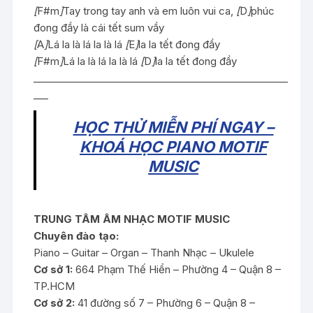
[
F#m
]
Tay trong tay anh và em luôn vui ca,
[
D
]
phúc
đong đầy là cái tết sum vầy
[
A
]
Lá la là lá la là lá
[
E
]
la la tết đong đầy
[
F#m
]
Lá la là lá la là lá
[
D
]
la la tết đong đầy
____________________________________________________
___
HỌC THỬ MIỄN PHÍ NGAY –
KHOÁ HỌC PIANO MOTIF
MUSIC
TRUNG TÂM ÂM NHẠC MOTIF MUSIC
Chuyên đào tạo:
Piano – Guitar – Organ – Thanh Nhạc – Ukulele
Cơ sở 1:
664 Phạm Thế Hiển – Phường 4 – Quận 8 –
TP.HCM
Cơ sở 2:
41 đường số 7 – Phường 6 – Quận 8 –