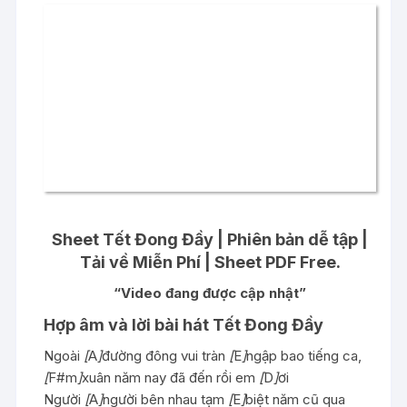
Sheet Tết Đong Đầy | Phiên bản dễ tập |
Tải về Miễn Phí | Sheet PDF Free.
“Video đang được cập nhật”
Hợp âm và lời bài hát Tết Đong Đầy
Ngoài
[
A
]
đường đông vui tràn
[
E
]
ngập bao tiếng ca,
[
F#m
]
xuân năm nay đã đến rồi em
[
D
]
ơi
Người
[
A
]
người bên nhau tạm
[
E
]
biệt năm cũ qua