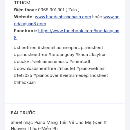
TPHCM
Điện thoại:
0968.901.301 ( Zalo )
Website:
www.hocdanbinhchanh.com
hoặc
www.ho
cdanquan8.com
Facebook:
https://www.facebook.com/hocdanquan
8
#sheetfree #sheetnhacmienphi #pianosheet
#pianosheetfree #tetdongday #khoa #kaytran
#duckv #vietnamesemusic #sheetpdf
#downloadsheetfree #nhactet #pianovietnam
#tet2025 #pianocover #vietnamesepianosheet
#nhacxuan
BÀI TRƯỚC
Sheet nhạc Piano Mang Tiền Về Cho Mẹ (Đen ft
Nguyên Thảo)-Miễn Phí