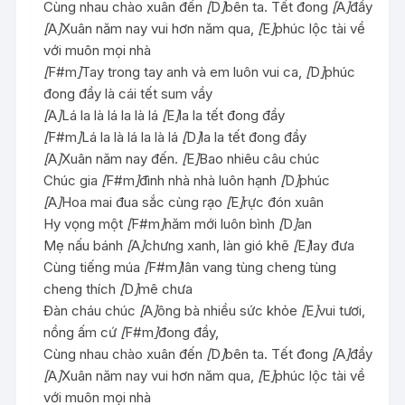
Cùng nhau chào xuân đến
[
D
]
bên ta. Tết đong
[
A
]
đầy
[
A
]
Xuân năm nay vui hơn năm qua,
[
E
]
phúc lộc tài về
với muôn mọi nhà
[
F#m
]
Tay trong tay anh và em luôn vui ca,
[
D
]
phúc
đong đầy là cái tết sum vầy
[
A
]
Lá la là lá la là lá
[
E
]
la la tết đong đầy
[
F#m
]
Lá la là lá la là lá
[
D
]
la la tết đong đầy
[
A
]
Xuân năm nay đến.
[
E
]
Bao nhiêu câu chúc
Chúc gia
[
F#m
]
đình nhà nhà luôn hạnh
[
D
]
phúc
[
A
]
Hoa mai đua sắc cùng rạo
[
E
]
rực đón xuân
Hy vọng một
[
F#m
]
năm mới luôn bình
[
D
]
an
Mẹ nấu bánh
[
A
]
chưng xanh, làn gió khẽ
[
E
]
lay đưa
Cùng tiếng múa
[
F#m
]
lân vang tùng cheng tùng
cheng thích
[
D
]
mê chưa
Đàn cháu chúc
[
A
]
ông bà nhiều sức khỏe
[
E
]
vui tươi,
nồng ấm cứ
[
F#m
]
đong đầy,
Cùng nhau chào xuân đến
[
D
]
bên ta. Tết đong
[
A
]
đầy
[
A
]
Xuân năm nay vui hơn năm qua,
[
E
]
phúc lộc tài về
với muôn mọi nhà