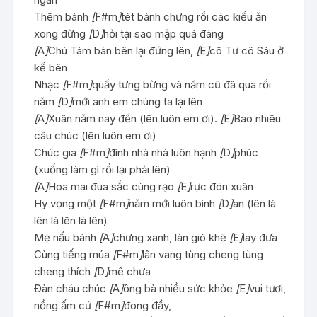
Thêm bánh
[
F#m
]
tét bánh chưng rồi các kiểu ăn
xong đừng
[
D
]
hỏi tại sao mập quá đáng
[
A
]
Chú Tám bàn bên lại đứng lên,
[
E
]
cô Tư cô Sáu ở
kế bên
Nhạc
[
F#m
]
quẩy tưng bừng và năm cũ đã qua rồi
năm
[
D
]
mới anh em chúng ta lại lên
[
A
]
Xuân năm nay đến (lên luôn em ơi).
[
E
]
Bao nhiêu
câu chúc (lên luôn em ơi)
Chúc gia
[
F#m
]
đình nhà nhà luôn hạnh
[
D
]
phúc
(xuống làm gì rồi lại phải lên)
[
A
]
Hoa mai đua sắc cùng rạo
[
E
]
rực đón xuân
Hy vọng một
[
F#m
]
năm mới luôn bình
[
D
]
an (lên là
lên là lên là lên)
Mẹ nấu bánh
[
A
]
chưng xanh, làn gió khẽ
[
E
]
lay đưa
Cùng tiếng múa
[
F#m
]
lân vang tùng cheng tùng
cheng thích
[
D
]
mê chưa
Đàn cháu chúc
[
A
]
ông bà nhiều sức khỏe
[
E
]
vui tươi,
nồng ấm cứ
[
F#m
]
đong đầy,