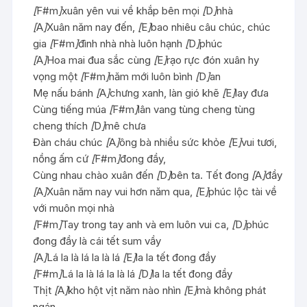
[
F#m
]
xuân yên vui về khắp bên mọi
[
D
]
nhà
[
A
]
Xuân năm nay đến,
[
E
]
bao nhiêu câu chúc, chúc
gia
[
F#m
]
đình nhà nhà luôn hạnh
[
D
]
phúc
[
A
]
Hoa mai đua sắc cùng
[
E
]
rạo rực đón xuân hy
vọng một
[
F#m
]
năm mới luôn bình
[
D
]
an
Mẹ nấu bánh
[
A
]
chưng xanh, làn gió khẽ
[
E
]
lay đưa
Cùng tiếng múa
[
F#m
]
lân vang tùng cheng tùng
cheng thích
[
D
]
mê chưa
Đàn cháu chúc
[
A
]
ông bà nhiều sức khỏe
[
E
]
vui tươi,
nồng ấm cứ
[
F#m
]
đong đầy,
Cùng nhau chào xuân đến
[
D
]
bên ta. Tết đong
[
A
]
đầy
[
A
]
Xuân năm nay vui hơn năm qua,
[
E
]
phúc lộc tài về
với muôn mọi nhà
[
F#m
]
Tay trong tay anh và em luôn vui ca,
[
D
]
phúc
đong đầy là cái tết sum vầy
[
A
]
Lá la là lá la là lá
[
E
]
la la tết đong đầy
[
F#m
]
Lá la là lá la là lá
[
D
]
la la tết đong đầy
Thịt
[
A
]
kho hột vịt năm nào nhìn
[
E
]
mà không phát
ngán