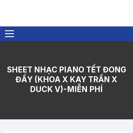
Chuyển
tới
nội
dung
SHEET NHẠC PIANO TẾT ĐONG
ĐẦY (KHOA X KAY TRẦN X
DUCK V)-MIỄN PHÍ