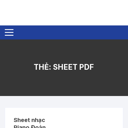
Chuyển
tới
nội
dung
THẺ:
SHEET PDF
Sheet nhạc
Piano Đoản