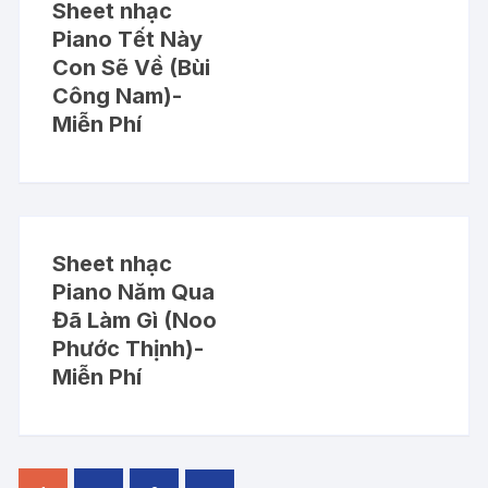
Sheet nhạc
Piano Tết Này
Con Sẽ Về (Bùi
Công Nam)-
Miễn Phí
Sheet nhạc
Piano Năm Qua
Đã Làm Gì (Noo
Phước Thịnh)-
Miễn Phí
Điều