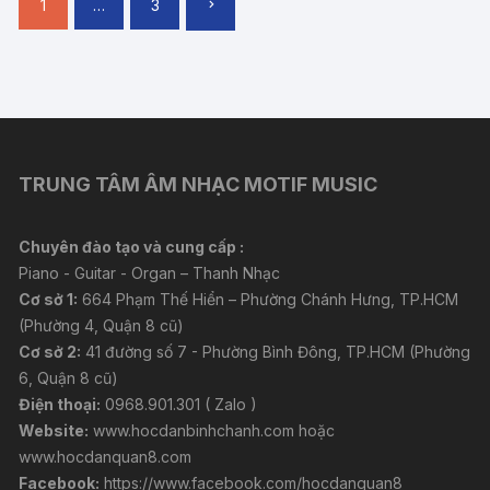
1
…
3
hướng
bài
viết
TRUNG TÂM ÂM NHẠC MOTIF MUSIC
Chuyên đào tạo và cung cấp :
Piano - Guitar - Organ – Thanh Nhạc
Cơ sở 1:
664 Phạm Thế Hiển – Phường Chánh Hưng, TP.HCM
(Phường 4, Quận 8 cũ)
Cơ sở 2:
41 đường số 7 - Phường Bình Đông, TP.HCM (Phường
6, Quận 8 cũ)
Điện thoại:
0968.901.301 ( Zalo )
Website:
www.hocdanbinhchanh.com
hoặc
www.hocdanquan8.com
Facebook:
https://www.facebook.com/hocdanquan8