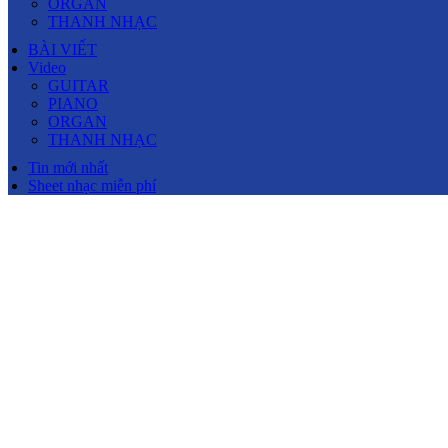
ORGAN
THANH NHẠC
BÀI VIẾT
Video
GUITAR
PIANO
ORGAN
THANH NHẠC
Tin mới nhất
Sheet nhạc miễn phí