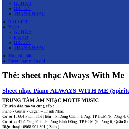
GUITAR
ORGAN
THANH NHẠC
BÀI VIẾT
Video
GUITAR
PIANO
ORGAN
THANH NHẠC
Tin mới nhất
Sheet nhạc miễn phí
Thẻ:
sheet nhạc Always With Me
Sheet nhạc Piano ALWAYS WITH ME (Spirite
TRUNG TÂM ÂM NHẠC MOTIF MUSIC
Chuyên đào tạo và cung cấp :
Piano - Guitar - Organ – Thanh Nhạc
Cơ sở 1:
664 Phạm Thế Hiển – Phường Chánh Hưng, TP.HCM (Phường 4, Q
Cơ sở 2:
41 đường số 7 - Phường Bình Đông, TP.HCM (Phường 6, Quận 8 c
Điện thoại:
0968.901.301 ( Zalo )