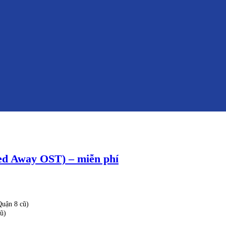
d Away OST) – miễn phí
uận 8 cũ)
ũ)