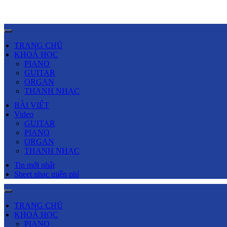
TRANG CHỦ
KHOÁ HỌC
PIANO
GUITAR
ORGAN
THANH NHẠC
BÀI VIẾT
Video
GUITAR
PIANO
ORGAN
THANH NHẠC
Tin mới nhất
Sheet nhạc miễn phí
TRANG CHỦ
KHOÁ HỌC
PIANO