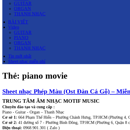
GUITAR
ORGAN
THANH NHẠC
BÀI VIẾT
Video
GUITAR
PIANO
ORGAN
THANH NHẠC
Tin mới nhất
Sheet nhạc miễn phí
Thẻ:
piano movie
Sheet nhạc Phép Màu (Ost Đàn Cá Gỗ) – Miễn
TRUNG TÂM ÂM NHẠC MOTIF MUSIC
Chuyên đào tạo và cung cấp :
Piano - Guitar - Organ – Thanh Nhạc
Cơ sở 1:
664 Phạm Thế Hiển – Phường Chánh Hưng, TP.HCM (Phường 4, Q
Cơ sở 2:
41 đường số 7 - Phường Bình Đông, TP.HCM (Phường 6, Quận 8 c
Điện thoại:
0968.901.301 ( Zalo )