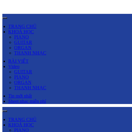
TRANG CHỦ
KHOÁ HỌC
PIANO
GUITAR
ORGAN
THANH NHẠC
BÀI VIẾT
Video
GUITAR
PIANO
ORGAN
THANH NHẠC
Tin mới nhất
Sheet nhạc miễn phí
TRANG CHỦ
KHOÁ HỌC
PIANO