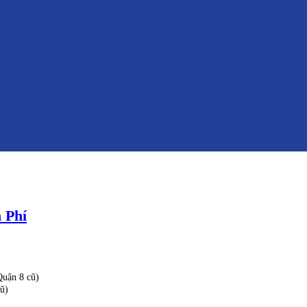
 Phí
uận 8 cũ)
ũ)