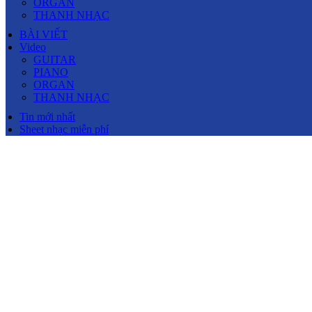
ORGAN
THANH NHẠC
BÀI VIẾT
Video
GUITAR
PIANO
ORGAN
THANH NHẠC
Tin mới nhất
Sheet nhạc miễn phí