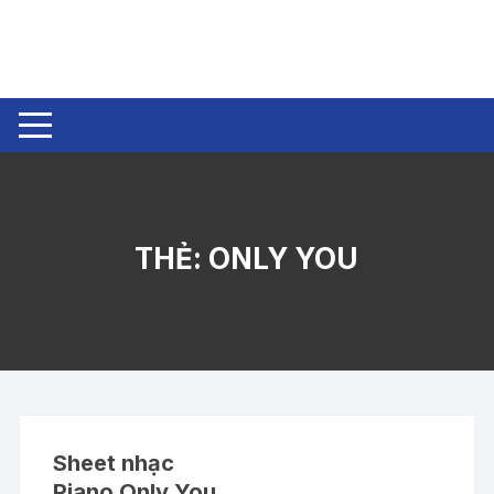
Chuyển
tới
nội
dung
THẺ:
ONLY YOU
Sheet nhạc
Piano Only You