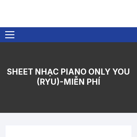
Chuyển
tới
nội
dung
SHEET NHẠC PIANO ONLY YOU
(RYU)-MIỄN PHÍ