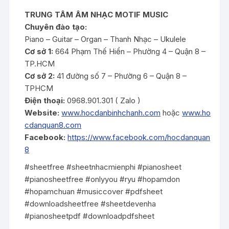
TRUNG TÂM ÂM NHẠC MOTIF MUSIC
Chuyên đào tạo:
Piano – Guitar – Organ – Thanh Nhạc – Ukulele
Cơ sở 1:
664 Phạm Thế Hiển – Phường 4 – Quận 8 –
TP.HCM
Cơ sở 2:
41 đường số 7 – Phường 6 – Quận 8 –
TPHCM
Điện thoại:
0968.901.301 ( Zalo )
Website:
www.hocdanbinhchanh.com
hoặc
www.ho
cdanquan8.com
Facebook:
https://www.facebook.com/hocdanquan
8
#sheetfree #sheetnhacmienphi #pianosheet
#pianosheetfree #onlyyou #ryu #hopamdon
#hopamchuan #musiccover #pdfsheet
#downloadsheetfree #sheetdevenha
#pianosheetpdf #downloadpdfsheet