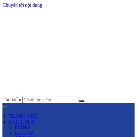
Chuyển tới nội dung
Tìm kiếm:
TRANG CHỦ
KHOÁ HỌC
PIANO
GUITAR