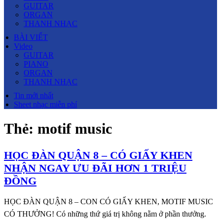
GUITAR
ORGAN
THANH NHẠC
BÀI VIẾT
Video
GUITAR
PIANO
ORGAN
THANH NHẠC
Tin mới nhất
Sheet nhạc miễn phí
Thẻ:
motif music
HỌC ĐÀN QUẬN 8 – CÓ GIẤY KHEN
NHẬN NGAY ƯU ĐÃI HƠN 1 TRIỆU
ĐỒNG
HỌC ĐÀN QUẬN 8 – CON CÓ GIẤY KHEN, MOTIF MUSIC
CÓ THƯỞNG! Có những thứ giá trị không nằm ở phần thưởng.