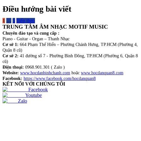
Điều hướng bài viết
1
…
5
Tiếp theo
TRUNG TÂM ÂM NHẠC MOTIF MUSIC
Chuyên đào tạo và cung cấp :
Piano - Guitar - Organ – Thanh Nhạc
Cơ sở 1:
664 Phạm Thế Hiển – Phường Chánh Hưng, TP.HCM (Phường 4,
Quận 8 cũ)
Cơ sở 2:
41 đường số 7 - Phường Bình Đông, TP.HCM (Phường 6, Quận 8
cũ)
Điện thoại:
0968.901.301 ( Zalo )
Website:
www.hocdanbinhchanh.com
hoặc
www.hocdanquan8.com
Facebook:
https://www.facebook.com/hocdanquan8
KẾT NỐI VỚI CHÚNG TÔI
Facebook
Youtube
Zalo