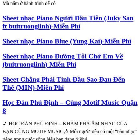
Mà nằm ở hành trình để có
Sheet nhạc Piano Người Đầu Tiên (Juky San
ft buitruonglinh)-Miễn Phí
Sheet nhạc Piano Blue (Yung Kai)-Miễn Phí
Sheet nhạc Piano Đường Tôi Chở Em Về
(buitruonglinh)-Miễn Phí
Sheet Chẳng Phải Tình Đầu Sao Đau Đến
Thế (MIN)-Miễn Phí
Học Đàn Phú Định – Cùng Motif Music Quận
8
🎵 HỌC ĐÀN PHÚ ĐỊNH – KHÁM PHÁ ÂM NHẠC CỦA
BẠN CÙNG MOTIF MUSIC🎶 Mỗi người đều có một “bản nhạc”
riêng trong cuộc sống.Nếu bạn đang ở Phú