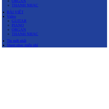
ORGAN
THANH NHẠC
BÀI VIẾT
Video
GUITAR
PIANO
ORGAN
THANH NHẠC
Tin mới nhất
Sheet nhạc miễn phí