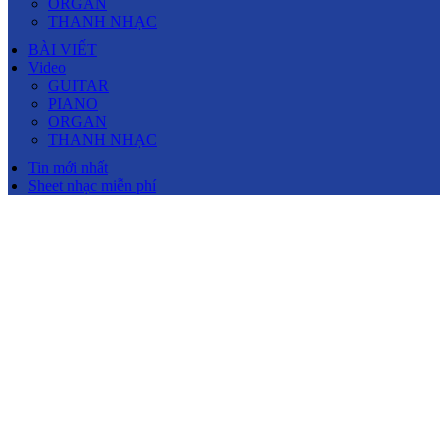
ORGAN
THANH NHẠC
BÀI VIẾT
Video
GUITAR
PIANO
ORGAN
THANH NHẠC
Tin mới nhất
Sheet nhạc miễn phí