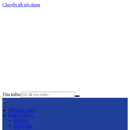
Chuyển tới nội dung
Tìm kiếm:
TRANG CHỦ
KHOÁ HỌC
PIANO
GUITAR