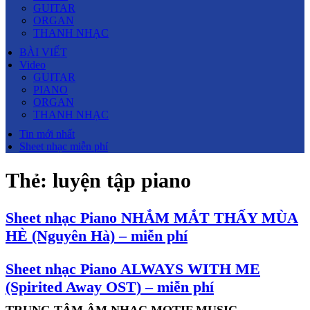
GUITAR
ORGAN
THANH NHẠC
BÀI VIẾT
Video
GUITAR
PIANO
ORGAN
THANH NHẠC
Tin mới nhất
Sheet nhạc miễn phí
Thẻ:
luyện tập piano
Sheet nhạc Piano NHẮM MẮT THẤY MÙA
HÈ (Nguyên Hà) – miễn phí
Sheet nhạc Piano ALWAYS WITH ME
(Spirited Away OST) – miễn phí