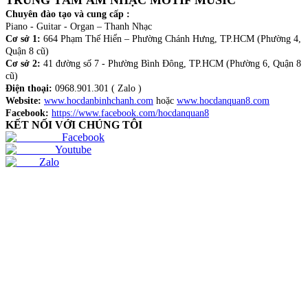
TRUNG TÂM ÂM NHẠC MOTIF MUSIC
Chuyên đào tạo và cung cấp :
Piano - Guitar - Organ – Thanh Nhạc
Cơ sở 1:
664 Phạm Thế Hiển – Phường Chánh Hưng, TP.HCM (Phường 4,
Quận 8 cũ)
Cơ sở 2:
41 đường số 7 - Phường Bình Đông, TP.HCM (Phường 6, Quận 8
cũ)
Điện thoại:
0968.901.301 ( Zalo )
Website:
www.hocdanbinhchanh.com
hoặc
www.hocdanquan8.com
Facebook:
https://www.facebook.com/hocdanquan8
KẾT NỐI VỚI CHÚNG TÔI
Facebook
Youtube
Zalo