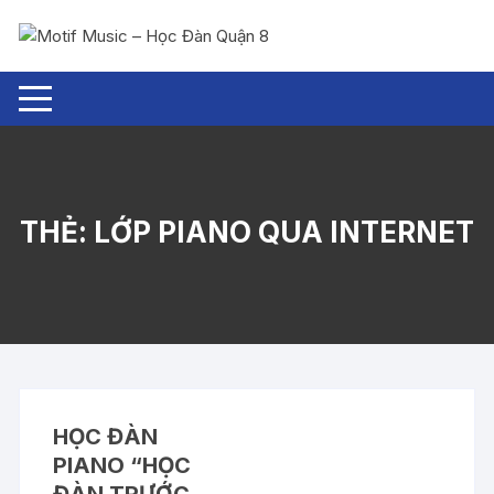
Chuyển
tới
nội
dung
THẺ:
LỚP PIANO QUA INTERNET
HỌC ĐÀN
PIANO “HỌC
ĐÀN TRƯỚC