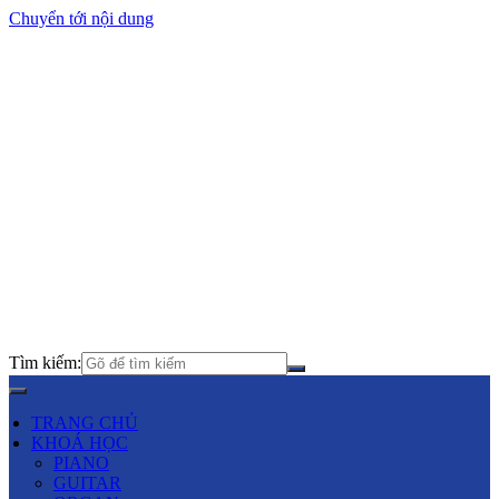
Chuyển tới nội dung
Tìm kiếm:
TRANG CHỦ
KHOÁ HỌC
PIANO
GUITAR