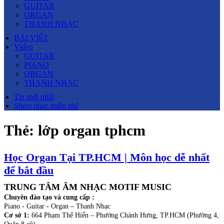
GUITAR
ORGAN
THANH NHẠC
BÀI VIẾT
Video
GUITAR
PIANO
ORGAN
THANH NHẠC
Tin mới nhất
Sheet nhạc miễn phí
Thẻ:
lớp organ tphcm
Học Organ Tại TP.HCM | Môn học dễ nhất
để bắt đầu
TRUNG TÂM ÂM NHẠC MOTIF MUSIC
Chuyên đào tạo và cung cấp :
Piano - Guitar - Organ – Thanh Nhạc
Cơ sở 1:
664 Phạm Thế Hiển – Phường Chánh Hưng, TP.HCM (Phường 4,