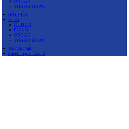
ORGAN
THANH NHẠC
BÀI VIẾT
Video
GUITAR
PIANO
ORGAN
THANH NHẠC
Tin mới nhất
Sheet nhạc miễn phí