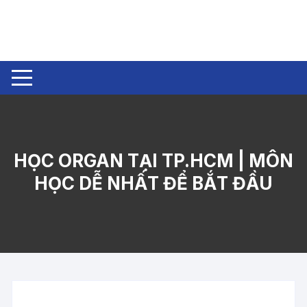
Chuyển
tới
nội
dung
HỌC ORGAN TẠI TP.HCM | MÔN
HỌC DỄ NHẤT ĐỂ BẮT ĐẦU