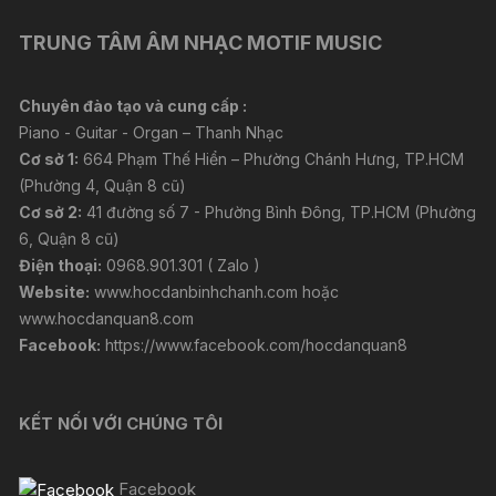
TRUNG TÂM ÂM NHẠC MOTIF MUSIC
Chuyên đào tạo và cung cấp :
Piano - Guitar - Organ – Thanh Nhạc
Cơ sở 1:
664 Phạm Thế Hiển – Phường Chánh Hưng, TP.HCM
(Phường 4, Quận 8 cũ)
Cơ sở 2:
41 đường số 7 - Phường Bình Đông, TP.HCM (Phường
6, Quận 8 cũ)
Điện thoại:
0968.901.301 ( Zalo )
Website:
www.hocdanbinhchanh.com
hoặc
www.hocdanquan8.com
Facebook:
https://www.facebook.com/hocdanquan8
KẾT NỐI VỚI CHÚNG TÔI
Facebook