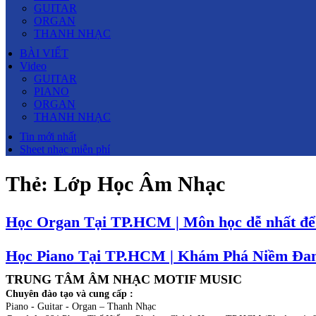
GUITAR
ORGAN
THANH NHẠC
BÀI VIẾT
Video
GUITAR
PIANO
ORGAN
THANH NHẠC
Tin mới nhất
Sheet nhạc miễn phí
Thẻ:
Lớp Học Âm Nhạc
Học Organ Tại TP.HCM | Môn học dễ nhất để
Học Piano Tại TP.HCM | Khám Phá Niềm Đ
TRUNG TÂM ÂM NHẠC MOTIF MUSIC
Chuyên đào tạo và cung cấp :
Piano - Guitar - Organ – Thanh Nhạc