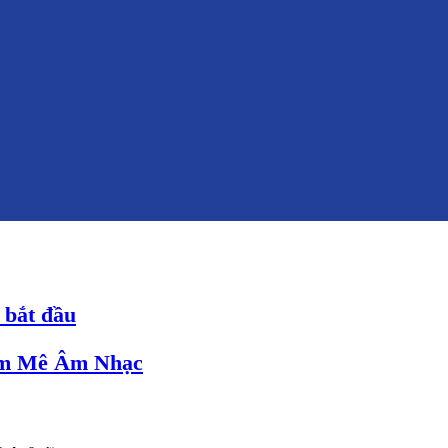
 bắt đầu
am Mê Âm Nhạc