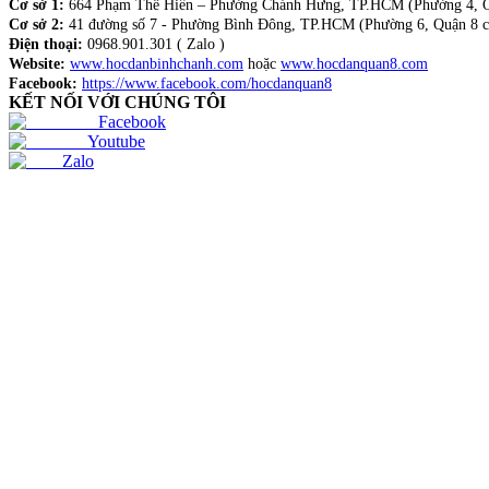
Cơ sở 1:
664 Phạm Thế Hiển – Phường Chánh Hưng, TP.HCM (Phường 4, Q
Cơ sở 2:
41 đường số 7 - Phường Bình Đông, TP.HCM (Phường 6, Quận 8 c
Điện thoại:
0968.901.301 ( Zalo )
Website:
www.hocdanbinhchanh.com
hoặc
www.hocdanquan8.com
Facebook:
https://www.facebook.com/hocdanquan8
KẾT NỐI VỚI CHÚNG TÔI
Facebook
Youtube
Zalo