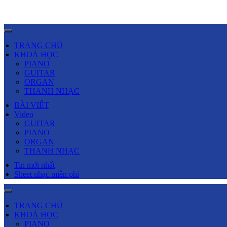
TRANG CHỦ
KHOÁ HỌC
PIANO
GUITAR
ORGAN
THANH NHẠC
BÀI VIẾT
Video
GUITAR
PIANO
ORGAN
THANH NHẠC
Tin mới nhất
Sheet nhạc miễn phí
TRANG CHỦ
KHOÁ HỌC
PIANO