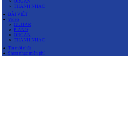
ORGAN
THANH NHẠC
BÀI VIẾT
Video
GUITAR
PIANO
ORGAN
THANH NHẠC
Tin mới nhất
Sheet nhạc miễn phí