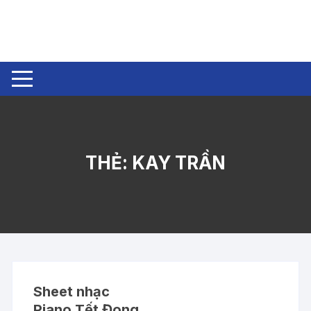
Chuyển
tới
nội
dung
THẺ:
KAY TRẦN
Sheet nhạc
Piano Tết Đong