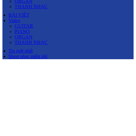
ORGAN
THANH NHẠC
BÀI VIẾT
Video
GUITAR
PIANO
ORGAN
THANH NHẠC
Tin mới nhất
Sheet nhạc miễn phí