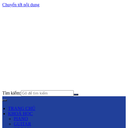
Chuyển tới nội dung
Tìm kiếm:
TRANG CHỦ
KHOÁ HỌC
PIANO
GUITAR