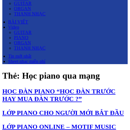
GUITAR
ORGAN
THANH NHẠC
BÀI VIẾT
Video
GUITAR
PIANO
ORGAN
THANH NHẠC
Tin mới nhất
Sheet nhạc miễn phí
Thẻ:
Học piano qua mạng
HỌC ĐÀN PIANO “HỌC ĐÀN TRƯỚC
HAY MUA ĐÀN TRƯỚC ?”
LỚP PIANO CHO NGƯỜI MỚI BẮT ĐẦU
LỚP PIANO ONLINE – MOTIF MUSIC