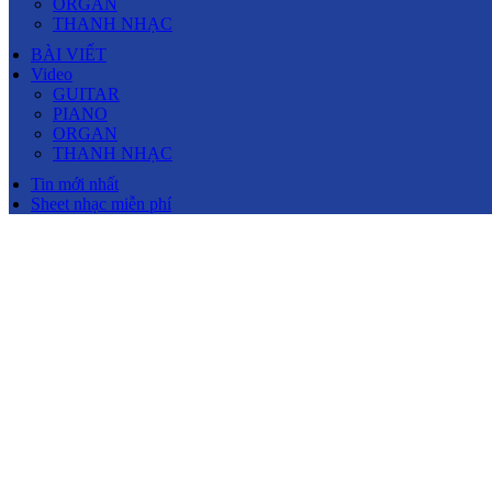
ORGAN
THANH NHẠC
BÀI VIẾT
Video
GUITAR
PIANO
ORGAN
THANH NHẠC
Tin mới nhất
Sheet nhạc miễn phí