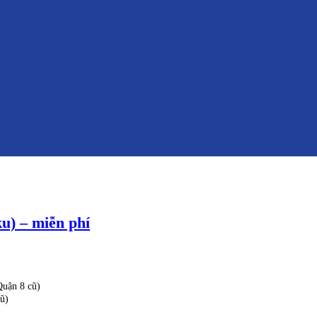
) – miễn phí
uận 8 cũ)
ũ)