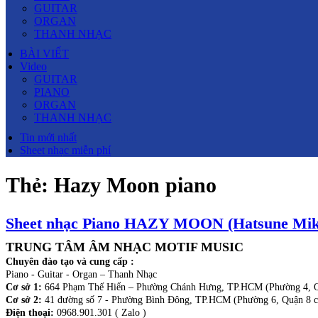
GUITAR
ORGAN
THANH NHẠC
BÀI VIẾT
Video
GUITAR
PIANO
ORGAN
THANH NHẠC
Tin mới nhất
Sheet nhạc miễn phí
Thẻ:
Hazy Moon piano
Sheet nhạc Piano HAZY MOON (Hatsune Miku
TRUNG TÂM ÂM NHẠC MOTIF MUSIC
Chuyên đào tạo và cung cấp :
Piano - Guitar - Organ – Thanh Nhạc
Cơ sở 1:
664 Phạm Thế Hiển – Phường Chánh Hưng, TP.HCM (Phường 4, Q
Cơ sở 2:
41 đường số 7 - Phường Bình Đông, TP.HCM (Phường 6, Quận 8 c
Điện thoại:
0968.901.301 ( Zalo )