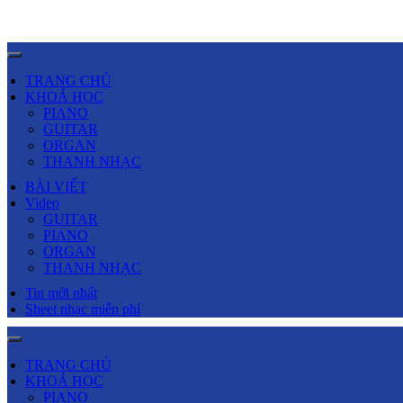
TRANG CHỦ
KHOÁ HỌC
PIANO
GUITAR
ORGAN
THANH NHẠC
BÀI VIẾT
Video
GUITAR
PIANO
ORGAN
THANH NHẠC
Tin mới nhất
Sheet nhạc miễn phí
TRANG CHỦ
KHOÁ HỌC
PIANO