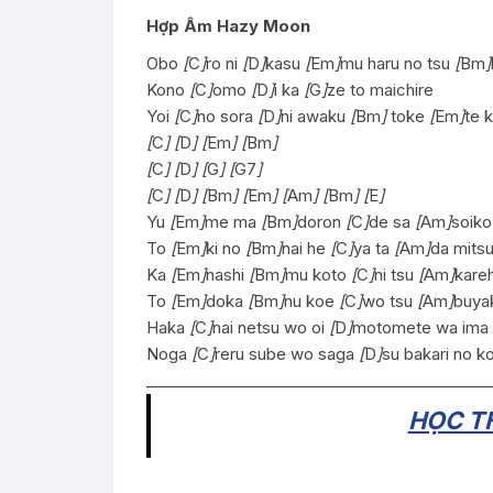
Hợp Âm Hazy Moon
Obo
[
C
]
ro ni
[
D
]
kasu
[
Em
]
mu haru no tsu
[
Bm
]
Kono
[
C
]
omo
[
D
]
i ka
[
G
]
ze to maichire
Yoi
[
C
]
no sora
[
D
]
ni awaku
[
Bm
]
toke
[
Em
]
te 
[
C
]
[
D
]
[
Em
]
[
Bm
]
[
C
]
[
D
]
[
G
]
[
G7
]
[
C
]
[
D
]
[
Bm
]
[
Em
]
[
Am
]
[
Bm
]
[
E
]
Yu
[
Em
]
me ma
[
Bm
]
doron
[
C
]
de sa
[
Am
]
soik
To
[
Em
]
ki no
[
Bm
]
nai he
[
C
]
ya ta
[
Am
]
da mits
Ka
[
Em
]
nashi
[
Bm
]
mu koto
[
C
]
ni tsu
[
Am
]
kare
To
[
Em
]
doka
[
Bm
]
nu koe
[
C
]
wo tsu
[
Am
]
buya
Haka
[
C
]
nai netsu wo oi
[
D
]
motomete wa ima
Noga
[
C
]
reru sube wo saga
[
D
]
su bakari no 
_____________________________________________
HỌC TH