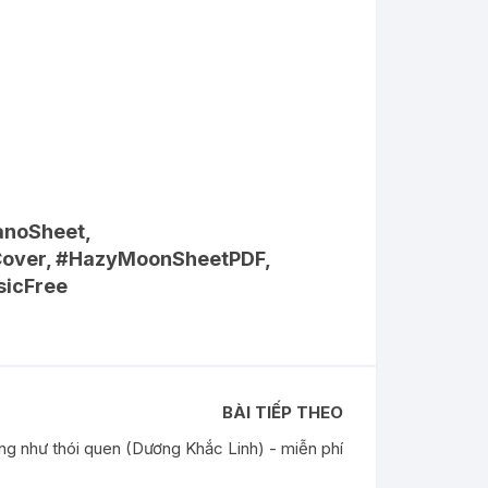
anoSheet,
over, #HazyMoonSheetPDF,
icFree
BÀI TIẾP THEO
g như thói quen (Dương Khắc Linh) - miễn phí