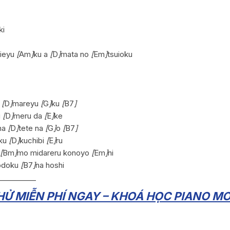
ki
kieyu
[
Am
]
ku a
[
D
]
mata no
[
Em
]
tsuioku
o
[
D
]
mareyu
[
G
]
ku
[
B7
]
u
[
D
]
meru da
[
E
]
ke
ha
[
D
]
tete na
[
G
]
o
[
B7
]
ku
[
D
]
kuchibi
[
E
]
ru
[
Bm
]
mo midareru konoyo
[
Em
]
ni
kodoku
[
B7
]
na hoshi
__________
Ử MIỄN PHÍ NGAY – KHOÁ HỌC PIANO MO