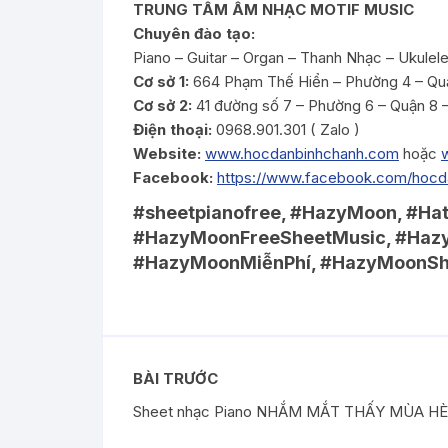
TRUNG TÂM ÂM NHẠC MOTIF MUSIC
Chuyên đào tạo:
Piano – Guitar – Organ – Thanh Nhạc – Ukulel
Cơ sở 1:
664 Phạm Thế Hiển – Phường 4 – Qu
Cơ sở 2:
41 đường số 7 – Phường 6 – Quận 8
Điện thoại:
0968.901.301 ( Zalo )
Website:
www.hocdanbinhchanh.com
hoặc
Facebook:
https://www.facebook.com/hoc
#sheetpianofree, #HazyMoon, #H
#HazyMoonFreeSheetMusic, #Haz
#HazyMoonMiễnPhí, #HazyMoonSh
BÀI TRƯỚC
Sheet nhạc Piano NHẮM MẮT THẤY MÙA HÈ (