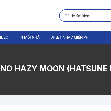
Tìm kiếm:
IDEO
TIN MỚI NHẤT
SHEET NHẠC MIỄN PHÍ
GUITAR
PIANO
NO HAZY MOON (HATSUNE M
ORGAN
THANH NHẠC