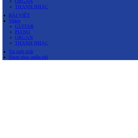
ORGAN
THANH NHẠC
BÀI VIẾT
Video
GUITAR
PIANO
ORGAN
THANH NHẠC
Tin mới nhất
Sheet nhạc miễn phí