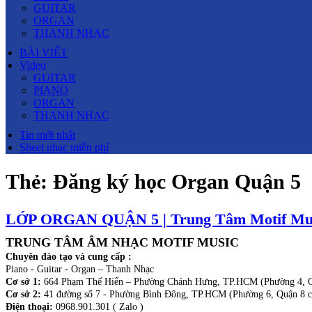
GUITAR
ORGAN
THANH NHẠC
BÀI VIẾT
Video
GUITAR
PIANO
ORGAN
THANH NHẠC
Tin mới nhất
Sheet nhạc miễn phí
Thẻ:
Đăng ký học Organ Quận 5
LỚP ORGAN QUẬN 5 | Trung Tâm Motif Mu
TRUNG TÂM ÂM NHẠC MOTIF MUSIC
Chuyên đào tạo và cung cấp :
Piano - Guitar - Organ – Thanh Nhạc
Cơ sở 1:
664 Phạm Thế Hiển – Phường Chánh Hưng, TP.HCM (Phường 4, Q
Cơ sở 2:
41 đường số 7 - Phường Bình Đông, TP.HCM (Phường 6, Quận 8 c
Điện thoại:
0968.901.301 ( Zalo )