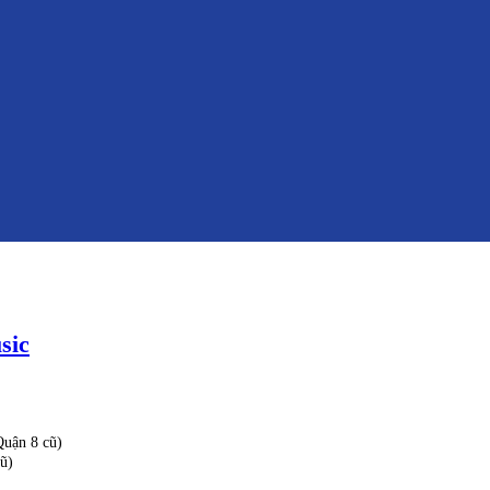
sic
uận 8 cũ)
ũ)