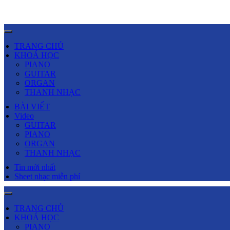
TRANG CHỦ
KHOÁ HỌC
PIANO
GUITAR
ORGAN
THANH NHẠC
BÀI VIẾT
Video
GUITAR
PIANO
ORGAN
THANH NHẠC
Tin mới nhất
Sheet nhạc miễn phí
TRANG CHỦ
KHOÁ HỌC
PIANO