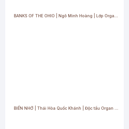
BANKS OF THE OHIO | Ngô Minh Hoàng | Lớp Organ Quận 8
BIỂN NHỚ | Thái Hòa Quốc Khánh | Độc tấu Organ | Lớp Organ quận 8 | MOTIF MUSIC