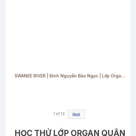
SWANEE RIVER | Đinh Nguyễn Bảo Ngọc | Lớp Organ quận 8 | MOTIF MUSIC
1
of
13
Next
HỌC THỬ LỚP ORGAN QUẬN