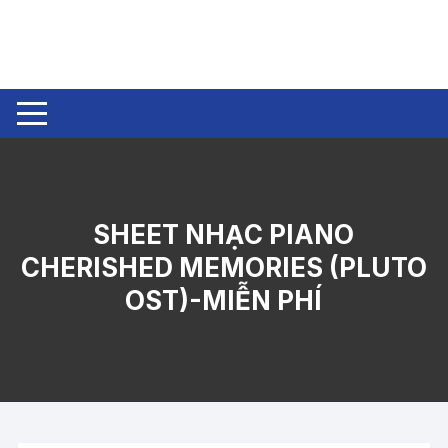
Chuyển
tới
nội
dung
SHEET NHẠC PIANO
CHERISHED MEMORIES (PLUTO
OST)-MIỄN PHÍ