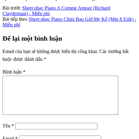
Bài trước
Sheet nhạc Piano A Comme Amour (Richard
Clayderman) - Miễn phí
Bài tiếp theo
Sheet nhạc Piano Chưa Bao Giờ Mẹ Kể (Min ft Erik) -
Miễn phí
Để lại một bình luận
Email của bạn sẽ không được hiển thị công khai.
Các trường bắt
buộc được đánh dấu
*
Bình luận
*
Tên
*
Email
*