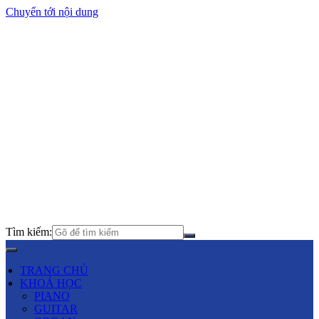
Chuyển tới nội dung
Tìm kiếm:
TRANG CHỦ
KHOÁ HỌC
PIANO
GUITAR