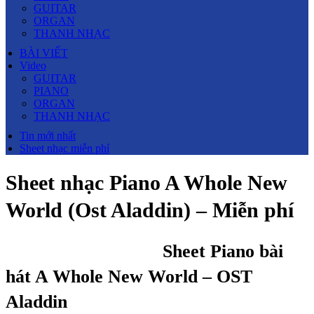
GUITAR
ORGAN
THANH NHẠC
BÀI VIẾT
Video
GUITAR
PIANO
ORGAN
THANH NHẠC
Tin mới nhất
Sheet nhạc miễn phí
Sheet nhạc Piano A Whole New
World (Ost Aladdin) – Miễn phí
Sheet Piano bài
hát A Whole New World – OST
Aladdin