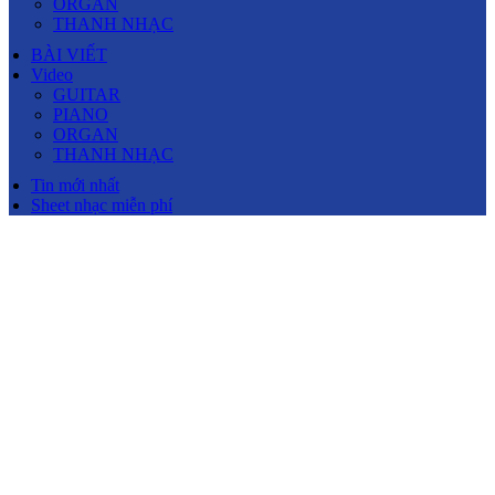
ORGAN
THANH NHẠC
BÀI VIẾT
Video
GUITAR
PIANO
ORGAN
THANH NHẠC
Tin mới nhất
Sheet nhạc miễn phí