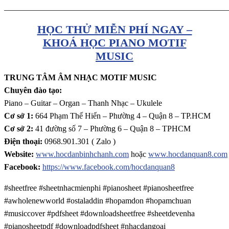
_______________________________________________________
HỌC THỬ MIỄN PHÍ NGAY –
KHOÁ HỌC PIANO MOTIF
MUSIC
TRUNG TÂM ÂM NHẠC MOTIF MUSIC
Chuyên đào tạo:
Piano – Guitar – Organ – Thanh Nhạc – Ukulele
Cơ sở 1:
664 Phạm Thế Hiển – Phường 4 – Quận 8 – TP.HCM
Cơ sở 2:
41 đường số 7 – Phường 6 – Quận 8 – TPHCM
Điện thoại:
0968.901.301 ( Zalo )
Website:
www.hocdanbinhchanh.com
hoặc
www.hocdanquan8.com
Facebook:
https://www.facebook.com/hocdanquan8
#sheetfree #sheetnhacmienphi #pianosheet #pianosheetfree
#awholenewworld #ostaladdin #hopamdon #hopamchuan
#musiccover #pdfsheet #downloadsheetfree #sheetdevenha
#pianosheetpdf #downloadpdfsheet #nhacdangoai