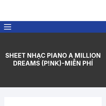
Chuyển
tới
nội
dung
SHEET NHẠC PIANO A MILLION
DREAMS (P!NK)-MIỄN PHÍ