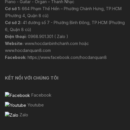
Piano - Guitar - Organ – Thanh Nhạc
Cơ sở 1:
664 Phạm Thế Hiển – Phường Chánh Hưng, TP.HCM
(Phường 4, Quận 8 cũ)
Cơ sở 2:
41 đường số 7 - Phường Bình Đông, TP.HCM (Phường
6, Quận 8 cũ)
Điện thoại:
0968.901.301 ( Zalo )
Website:
www.hocdanbinhchanh.com
hoặc
www.hocdanquan8.com
Facebook:
https://www.facebook.com/hocdanquan8
KẾT NỐI VỚI CHÚNG TÔI
Facebook
Youtube
Zalo