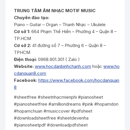
TRUNG TÂM ÂM NHẠC MOTIF MUSIC
Chuyên đào tạo:
Piano – Guitar – Organ – Thanh Nhạc – Ukulele
Cơ sở 1:
664 Phạm Thế Hiển – Phường 4 – Quận 8 –
TP.HCM
Cơ sở 2:
41 đường số 7 – Phường 6 – Quận 8 –
TPHCM
Điện thoại:
0968.901.301 ( Zalo )
Website:
www.hocdanbinhchanh.com
hoặc
www.ho
cdanquan8.com
Facebook:
https://www.facebook.com/hocdanquan
8
#sheetfree #sheetnhacmienphi #pianosheet
#pianosheetfree #amilliondreams #pink #hopamdon
#hopamchuan #musiccover #pdfsheet
#downloadsheetfree #sheetdevenha
#pianosheetpdf #downloadpdfsheet