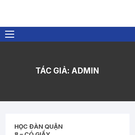
Chuyển
tới
nội
dung
TÁC GIẢ:
ADMIN
HỌC ĐÀN QUẬN
8 – CÓ GIẤY