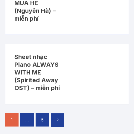
MÙA HÈ
(Nguyên Hà) –
miễn phí
Sheet nhạc
Piano ALWAYS
WITH ME
(Spirited Away
OST) – miễn phí
Điều
1
…
5
hướng
bài