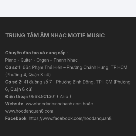
viết
TRUNG TÂM ÂM NHẠC MOTIF MUSIC
Chuyên đào tạo và cung cấp :
Piano - Guitar - Organ – Thanh Nhạc
Cơ sở 1:
664 Phạm Thế Hiển – Phường Chánh Hưng, TP.HCM
(Phường 4, Quận 8 cũ)
Cơ sở 2:
41 đường số 7 - Phường Bình Đông, TP.HCM (Phường
6, Quận 8 cũ)
Điện thoại:
0968.901.301 ( Zalo )
Website:
www.hocdanbinhchanh.com
hoặc
www.hocdanquan8.com
Facebook:
https://www.facebook.com/hocdanquan8