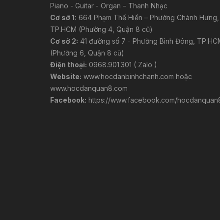
Piano - Guitar - Organ – Thanh Nhạc
Cơ sở 1:
664 Phạm Thế Hiển – Phường Chánh Hưng,
TP.HCM (Phường 4, Quận 8 cũ)
Cơ sở 2:
41 đường số 7 - Phường Bình Đông, TP.HC
(Phường 6, Quận 8 cũ)
Điện thoại:
0968.901.301 ( Zalo )
Website:
www.hocdanbinhchanh.com
hoặc
www.hocdanquan8.com
Facebook:
https://www.facebook.com/hocdanquan