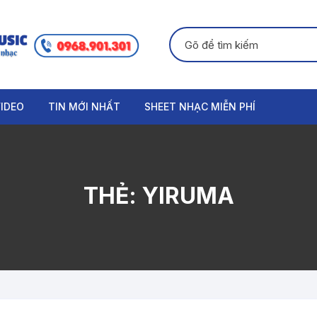
Tìm kiếm:
IDEO
TIN MỚI NHẤT
SHEET NHẠC MIỄN PHÍ
GUITAR
PIANO
THẺ:
YIRUMA
ORGAN
THANH NHẠC