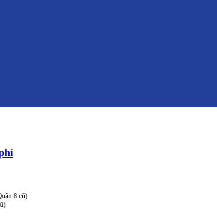
phí
uận 8 cũ)
ũ)