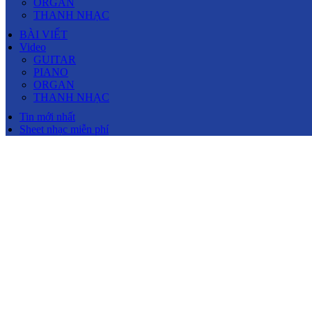
ORGAN
THANH NHẠC
BÀI VIẾT
Video
GUITAR
PIANO
ORGAN
THANH NHẠC
Tin mới nhất
Sheet nhạc miễn phí