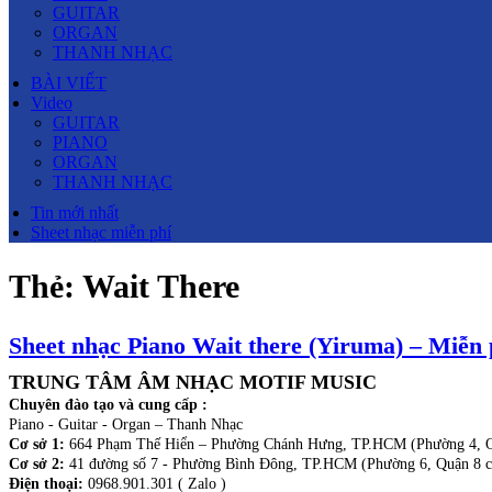
GUITAR
ORGAN
THANH NHẠC
BÀI VIẾT
Video
GUITAR
PIANO
ORGAN
THANH NHẠC
Tin mới nhất
Sheet nhạc miễn phí
Thẻ:
Wait There
Sheet nhạc Piano Wait there (Yiruma) – Miễn 
TRUNG TÂM ÂM NHẠC MOTIF MUSIC
Chuyên đào tạo và cung cấp :
Piano - Guitar - Organ – Thanh Nhạc
Cơ sở 1:
664 Phạm Thế Hiển – Phường Chánh Hưng, TP.HCM (Phường 4, Q
Cơ sở 2:
41 đường số 7 - Phường Bình Đông, TP.HCM (Phường 6, Quận 8 c
Điện thoại:
0968.901.301 ( Zalo )