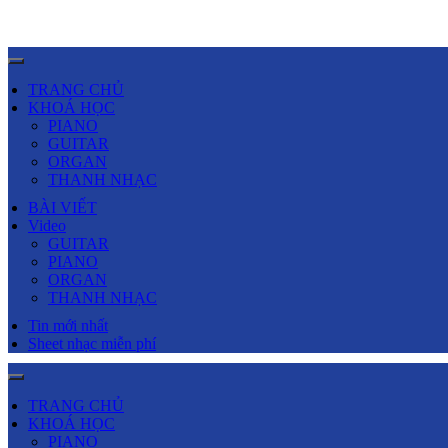
TRANG CHỦ
KHOÁ HỌC
PIANO
GUITAR
ORGAN
THANH NHẠC
BÀI VIẾT
Video
GUITAR
PIANO
ORGAN
THANH NHẠC
Tin mới nhất
Sheet nhạc miễn phí
TRANG CHỦ
KHOÁ HỌC
PIANO