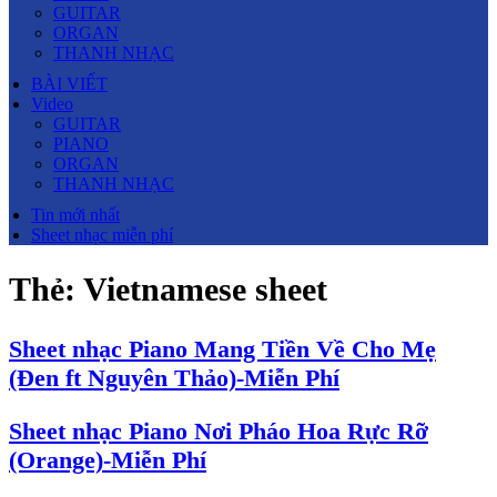
GUITAR
ORGAN
THANH NHẠC
BÀI VIẾT
Video
GUITAR
PIANO
ORGAN
THANH NHẠC
Tin mới nhất
Sheet nhạc miễn phí
Thẻ:
Vietnamese sheet
Sheet nhạc Piano Mang Tiền Về Cho Mẹ
(Đen ft Nguyên Thảo)-Miễn Phí
Sheet nhạc Piano Nơi Pháo Hoa Rực Rỡ
(Orange)-Miễn Phí