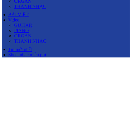
ORGAN
THANH NHẠC
BÀI VIẾT
Video
GUITAR
PIANO
ORGAN
THANH NHẠC
Tin mới nhất
Sheet nhạc miễn phí