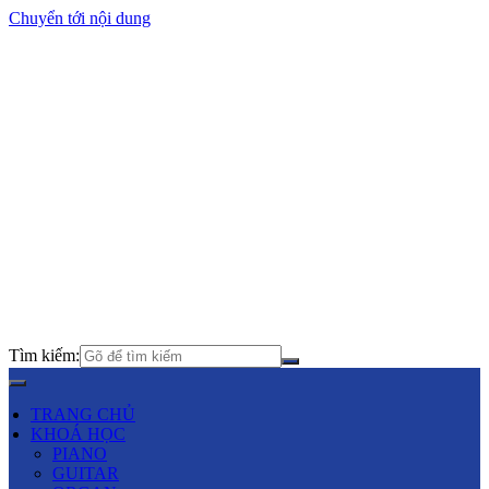
Chuyển tới nội dung
Tìm kiếm:
TRANG CHỦ
KHOÁ HỌC
PIANO
GUITAR