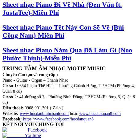
Sheet nhạc Piano Đi Về Nhà (Đen Vâu ft.
JustaTee)-Miễn Phí
Sheet nhạc Piano Tết Này Con Sẽ Về (Bùi
Công Nam)-Miễn Phí
Sheet nhạc Piano Năm Qua Đã Làm Gì (Noo
Phước Thịnh)-Miễn Phí
TRUNG TÂM ÂM NHẠC MOTIF MUSIC
Chuyên đào tạo và cung cấp :
Piano - Guitar - Organ – Thanh Nhạc
Cơ sở 1:
664 Phạm Thế Hiển – Phường Chánh Hưng, TP.HCM (Phường 4,
Quận 8 cũ)
Cơ sở 2:
41 đường số 7 - Phường Bình Đông, TP.HCM (Phường 6, Quận 8
cũ)
Điện thoại:
0968.901.301 ( Zalo )
Website:
www.hocdanbinhchanh.com
hoặc
www.hocdanquan8.com
Facebook:
https://www.facebook.com/hocdanquan8
KẾT NỐI VỚI CHÚNG TÔI
Facebook
Youtube