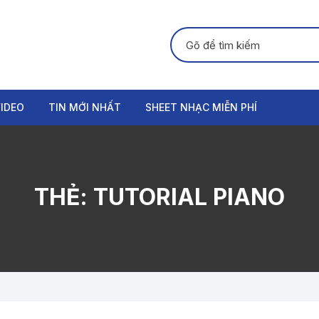
Tìm kiếm:
IDEO
TIN MỚI NHẤT
SHEET NHẠC MIỄN PHÍ
GUITAR
PIANO
THẺ:
TUTORIAL PIANO
ORGAN
THANH NHẠC