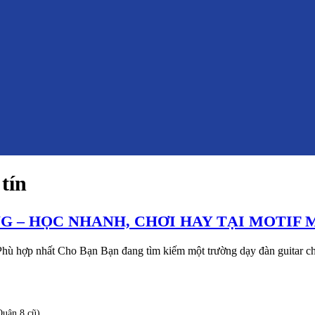
tín
 – HỌC NHANH, CHƠI HAY TẠI MOTIF 
hù hợp nhất Cho Bạn Bạn đang tìm kiếm một trường dạy đàn guitar ch
uận 8 cũ)