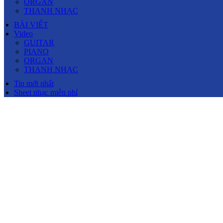
ORGAN
THANH NHẠC
BÀI VIẾT
Video
GUITAR
PIANO
ORGAN
THANH NHẠC
Tin mới nhất
Sheet nhạc miễn phí