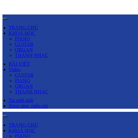
TRANG CHỦ
KHOÁ HỌC
PIANO
GUITAR
ORGAN
THANH NHẠC
BÀI VIẾT
Video
GUITAR
PIANO
ORGAN
THANH NHẠC
Tin mới nhất
Sheet nhạc miễn phí
TRANG CHỦ
KHOÁ HỌC
PIANO