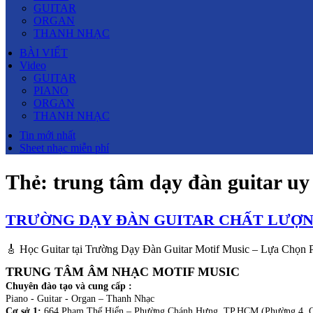
GUITAR
ORGAN
THANH NHẠC
BÀI VIẾT
Video
GUITAR
PIANO
ORGAN
THANH NHẠC
Tin mới nhất
Sheet nhạc miễn phí
Thẻ:
trung tâm dạy đàn guitar uy 
TRƯỜNG DẠY ĐÀN GUITAR CHẤT LƯỢNG
🎸 Học Guitar tại Trường Dạy Đàn Guitar Motif Music – Lựa Chọn P
TRUNG TÂM ÂM NHẠC MOTIF MUSIC
Chuyên đào tạo và cung cấp :
Piano - Guitar - Organ – Thanh Nhạc
Cơ sở 1:
664 Phạm Thế Hiển – Phường Chánh Hưng, TP.HCM (Phường 4, Q