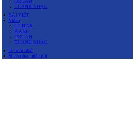
ORGAN
THANH NHẠC
BÀI VIẾT
Video
GUITAR
PIANO
ORGAN
THANH NHẠC
Tin mới nhất
Sheet nhạc miễn phí