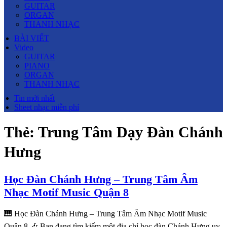
GUITAR
ORGAN
THANH NHẠC
BÀI VIẾT
Video
GUITAR
PIANO
ORGAN
THANH NHẠC
Tin mới nhất
Sheet nhạc miễn phí
Thẻ:
Trung Tâm Dạy Đàn Chánh
Hưng
Học Đàn Chánh Hưng – Trung Tâm Âm
Nhạc Motif Music Quận 8
🎹 Học Đàn Chánh Hưng – Trung Tâm Âm Nhạc Motif Music
Quận 8 🎶 Bạn đang tìm kiếm một địa chỉ học đàn Chánh Hưng uy