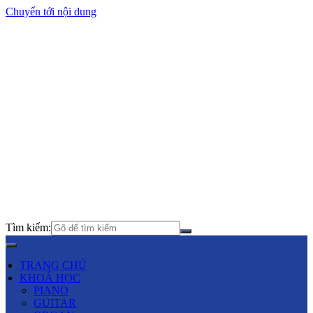
Chuyển tới nội dung
Tìm kiếm:
TRANG CHỦ
KHOÁ HỌC
PIANO
GUITAR