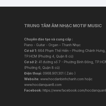
TRUNG TÂM ÂM NHẠC MOTIF MUSIC
Chuyên đào tạo và cung cấp :
Piano - Guitar - Organ – Thanh Nhạc
Cơ sở 1:
664 Phạm Thế Hiển – Phường Chánh Hưng,
TP.HCM (Phường 4, Quận 8 cũ)
Cơ sở 2:
41 đường số 7 - Phường Bình Đông, TP.HC
(Phường 6, Quận 8 cũ)
Điện thoại:
0968.901.301 ( Zalo )
Website:
www.hocdanbinhchanh.com
hoặc
www.hocdanquan8.com
Facebook:
https://www.facebook.com/hocdanquan