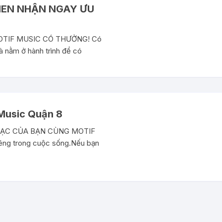
HEN NHẬN NGAY ƯU
OTIF MUSIC CÓ THƯỞNG! Có
à nằm ở hành trình để có
Music Quận 8
HẠC CỦA BẠN CÙNG MOTIF
êng trong cuộc sống.Nếu bạn