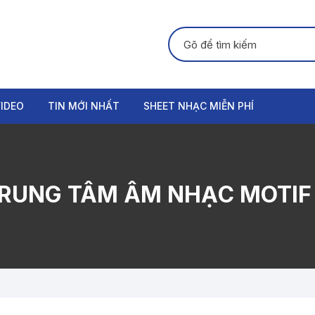
Tìm kiếm:
IDEO
TIN MỚI NHẤT
SHEET NHẠC MIỄN PHÍ
GUITAR
PIANO
RUNG TÂM ÂM NHẠC MOTIF
ORGAN
THANH NHẠC