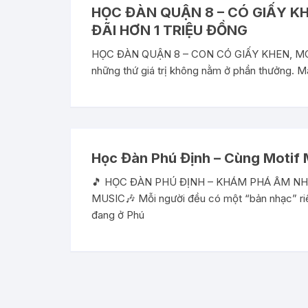
HỌC ĐÀN QUẬN 8 – CÓ GIẤY K
ĐÃI HƠN 1 TRIỆU ĐỒNG
HỌC ĐÀN QUẬN 8 – CON CÓ GIẤY KHEN, M
những thứ giá trị không nằm ở phần thưởng. M
Học Đàn Phú Định – Cùng Motif 
🎵 HỌC ĐÀN PHÚ ĐỊNH – KHÁM PHÁ ÂM N
MUSIC🎶 Mỗi người đều có một “bản nhạc” ri
đang ở Phú