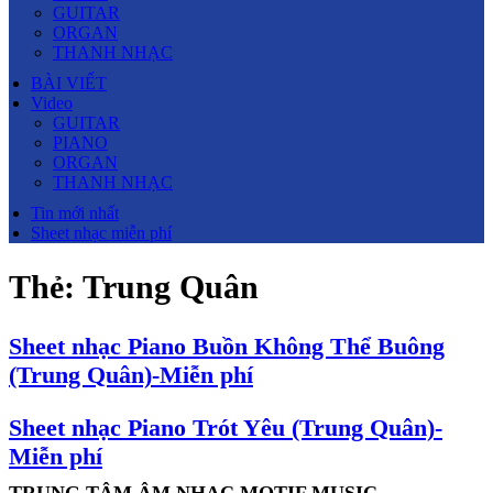
GUITAR
ORGAN
THANH NHẠC
BÀI VIẾT
Video
GUITAR
PIANO
ORGAN
THANH NHẠC
Tin mới nhất
Sheet nhạc miễn phí
Thẻ:
Trung Quân
Sheet nhạc Piano Buồn Không Thể Buông
(Trung Quân)-Miễn phí
Sheet nhạc Piano Trót Yêu (Trung Quân)-
Miễn phí