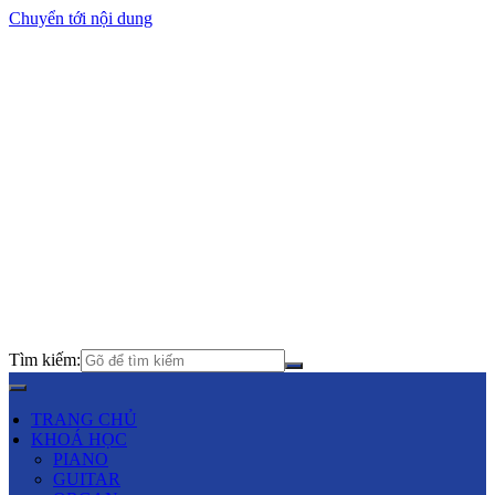
Chuyển tới nội dung
Tìm kiếm:
TRANG CHỦ
KHOÁ HỌC
PIANO
GUITAR