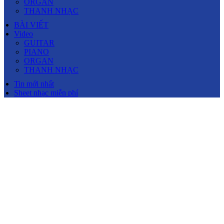
ORGAN
THANH NHẠC
BÀI VIẾT
Video
GUITAR
PIANO
ORGAN
THANH NHẠC
Tin mới nhất
Sheet nhạc miễn phí