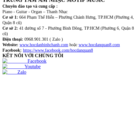
TRUNG TÂM ÂM NHẠC MOTIF MUSIC
Chuyên đào tạo và cung cấp :
Piano - Guitar - Organ – Thanh Nhạc
Cơ sở 1:
664 Phạm Thế Hiển – Phường Chánh Hưng, TP.HCM (Phường 4,
Quận 8 cũ)
Cơ sở 2:
41 đường số 7 - Phường Bình Đông, TP.HCM (Phường 6, Quận 8
cũ)
Điện thoại:
0968.901.301 ( Zalo )
Website:
www.hocdanbinhchanh.com
hoặc
www.hocdanquan8.com
Facebook:
https://www.facebook.com/hocdanquan8
KẾT NỐI VỚI CHÚNG TÔI
Facebook
Youtube
Zalo